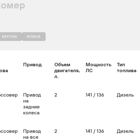
номер
REXTON
RODIUS
Привод
Объем
Мощность
Тип
ова
двигателя,
ЛС
топлива
л.
оссовер
Привод
2
141 / 136
Дизель
на
задние
колеса
оссовер
Привод
2
141 / 136
Дизель
на все