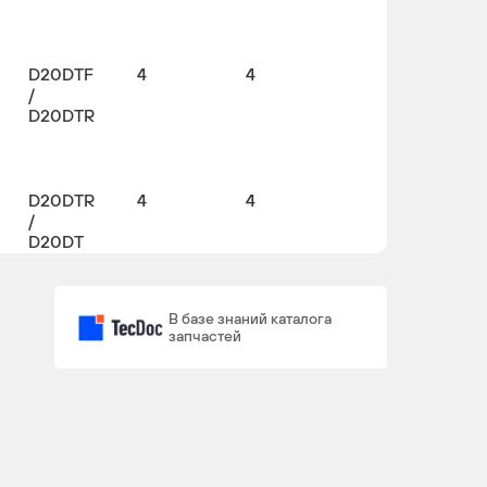
D20DTF
4
4
/
D20DTR
D20DTR
4
4
/
D20DT
В базе знаний каталога
D20DTR
4
4
запчастей
/
D20DT