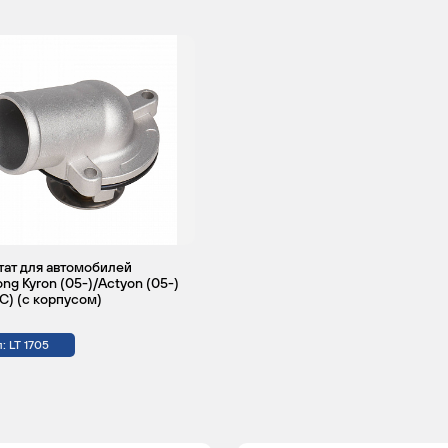
ат для автомобилей
ng Kyron (05-)/Actyon (05-)
°С) (c корпусом)
: LT 1705