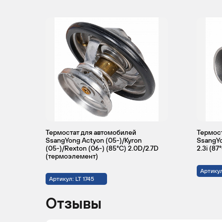
Термостат для автомобилей
Термост
SsangYong Actyon (05-)/Kyron
SsangYo
(05-)/Rexton (06-) (85°С) 2.0D/2.7D
2.3i (87
(термоэлемент)
Артикул
Артикул: LT 1745
Отзывы