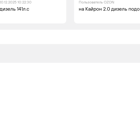
20.12.2025 10:22:30
Пользователь OZON
изель 141л.с
на Кайрон 2.0 дизель под