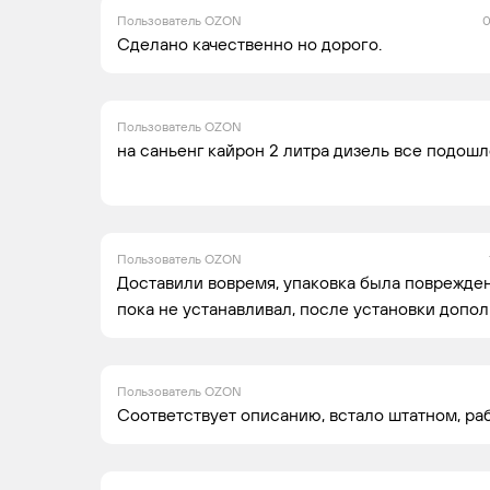
Пользователь OZON
0
Сделано качественно но дорого.
Пользователь OZON
на саньенг кайрон 2 литра дизель все подош
Пользователь OZON
Доставили вовремя, упаковка была повреждена
пока не устанавливал, после установки допол
Пользователь OZON
Соответствует описанию, встало штатном, ра