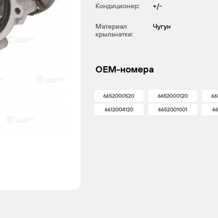
Кондиционер:
+/-
Материал
Чугун
крыльчатки:
OEM-номера
6652000520
6652000120
66
6612004120
6652001001
66