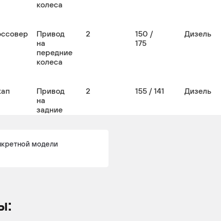
колеса
оссовер
Привод
2
150 /
Дизель
на
175
передние
колеса
кап
Привод
2
155 / 141
Дизель
на
задние
колеса
нкретной модели
кап
Привод
2
155 / 141
Дизель
на все
колеса
ы: