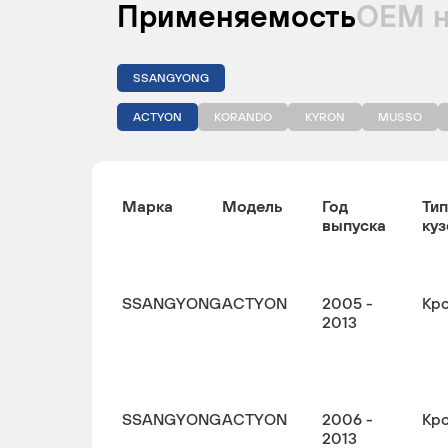
Применяемость
ОЕМ 
SSANGYONG
ACTYON
KORANDO
KYRON
MUSSO
Марка
Модель
Год
Тип
выпуска
куз
SSANGYONG
ACTYON
2005 -
Кр
2013
SSANGYONG
ACTYON
2006 -
Кр
2013