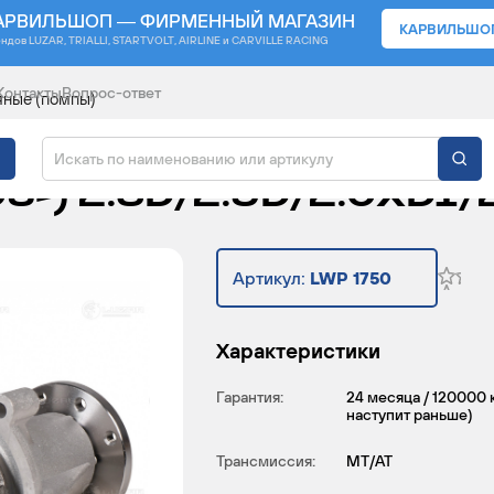
АРВИЛЬШОП — ФИРМЕННЫЙ МАГАЗИН
КАРВИЛЬШО
ендов
LUZAR, TRIALLI, STARTVOLT, AIRLINE и CARVILLE RACING
Контакты
Вопрос-ответ
яные (помпы)
 ДЛЯ АВТОМОБИЛЕЙ 
-) 2.3D/2.9D/2.0XDI/
Артикул:
LWP 1750
Характеристики
Гарантия:
24 месяца / 120000 
наступит раньше)
Трансмиссия:
MT/AT