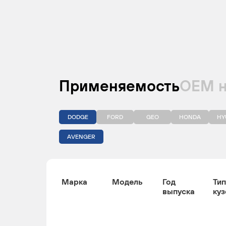
Применяемость
ОЕМ 
DODGE
FORD
GEO
HONDA
HY
AVENGER
Марка
Модель
Год
Тип
выпуска
куз