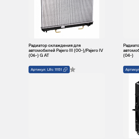
Радиатор охлаждения для
Радиато
автомобилей Pajero III (00-)/Pajero IV
автомоб
(06-) G AT
(04-)
Артикул: LRc 11151
Артикул