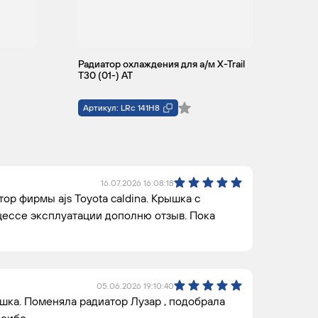
Радиатор охлаждения для а/м X-Trail
T30 (01-) AT
Артикул: LRc 141H8
16.07.2026 16:08:18
р фирмы ajs Toyota caldina. Крышка с
ессе эксплуатации дополню отзыв. Пока
05.06.2026 19:10:40
шка. Поменяла радиатор Лузар , подобрала
асибо