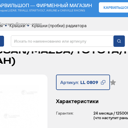
АРВИЛЬШОП — ФИРМЕННЫЙ МАГАЗИН
КАРВИЛЬШО
ендов
LUZAR, TRIALLI, STARTVOLT, AIRLINE и CARVILLE RACING
Контакты
Вопрос-ответ
ия
Крышки
Крышки (пробки) радиатора
) РАДИАТОРА ДЛЯ АВ
SSAN/MAZDA/TOYOTA/H
АН)
Артикул:
LL 0809
Характеристики
Гарантия:
24 месяца / 12500
(что наступит ран