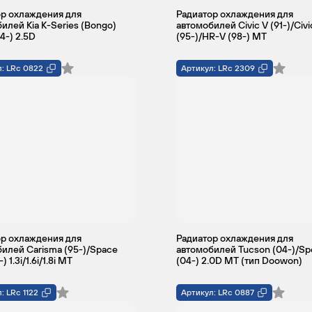
р охлаждения для
Радиатор охлаждения для
илей Kia K-Series (Bongo)
автомобилей Civic V (91-)/Civi
4-) 2.5D
(95-)/HR-V (98-) MT
: LRc 0822
Артикул: LRc 2309
р охлаждения для
Радиатор охлаждения для
илей Carisma (95-)/Space
автомобилей Tucson (04-)/Sp
) 1.3i/1.6i/1.8i MT
(04-) 2.0D MT (тип Doowon)
: LRc 1122
Артикул: LRc 0887