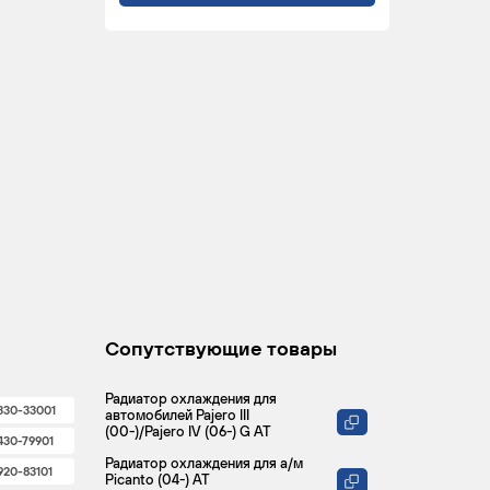
Сопутствующие товары
Радиатор охлаждения для
330-33001
автомобилей Pajero III
(00-)/Pajero IV (06-) G AT
430-79901
Радиатор охлаждения для а/м
920-83101
Picanto (04-) AT