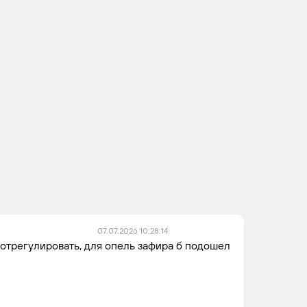
Z 19
4
4 / 2
DTH / Z
19 DT /
Z 19
DTL
Z 19 DTJ
4
4
Z 20
4
4
LEL / Z
20 LEH
07.07.2026 10:28:14
/ Z 20
отрегулировать, для опель зафира б подошел
LER
Z 13
4
4
DTH