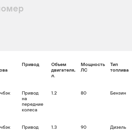
номер
Привод
Объем
Мощность
Тип
ова
двигателя,
ЛС
топлива
л.
тчбэк
Привод
1.2
80
Бензин
на
передние
колеса
тчбэк
Привод
1.3
90
Дизель