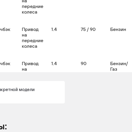
на
передние
колеса
тчбэк
Привод
1.4
75 / 90
Бензин
на
передние
колеса
тчбэк
Привод
1.4
90
Бензин/
на
Газ
передние
пропан-
колеса
бутан
(СНГ/LPG
нкретной модели
тчбэк
Привод
1.6
116 /
Бензин
на
105
передние
колеса
ы: