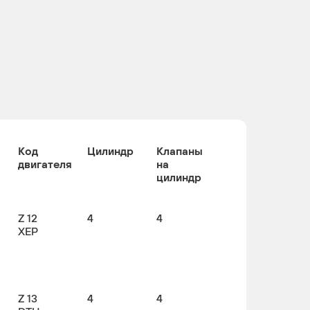
Код
Цилиндр
Клапаны
двигателя
на
цилиндр
Z 12
4
4
XEP
Z 13
4
4