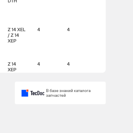
DTH
Z 14 XEL
4
4
/ Z 14
XEP
Z 14
4
4
XEP
)
В базе знаний каталога
запчастей
A 16
4
4
XER, Z
16 XER /
Z 16
XE1, Z
16 XEP