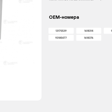
OEM-номера
13175539
1618314
93185477
1618376