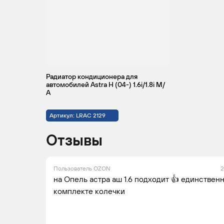
OPEL
ASTRA
2004 -
Хе
2010
Радиатор кондиционера для
OPEL
ASTRA
2004 -
Хе
автомобилей Astra H (04-) 1.6i/1.8i М/
А
2010
Артикул: LRAC 2129
Отзывы
OPEL
ASTRA
2004 -
Хе
2010
Пользователь OZON
2
на Опель астра аш 1.6 подходит 👍 единственн
комплекте колечки
OPEL
ASTRA
2005 -
Ун
2010