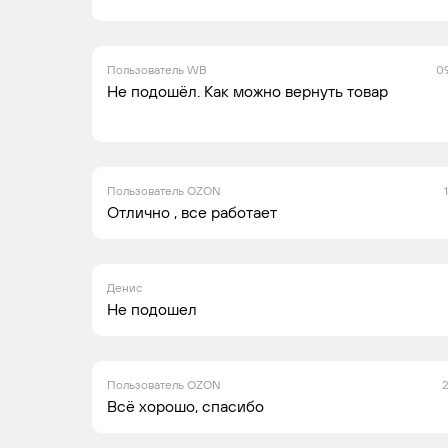
Пользователь WB
09
OPEL
ASTRA
2004 -
Ун
Не подошёл. Как можно вернуть товар
2014
Пользователь OZON
Отлично , все работает
OPEL
ASTRA
2004 -
Ун
2010
Денис
Не подошел
OPEL
ASTRA
2004 -
Ун
Пользователь OZON
2
2010
Всё хорошо, спасибо