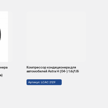
A 16
4
4
LET, Z
16 LET
A 17
4
4
DTJ, Z 17
DTJ / Z
17 DTH /
A 17
DTR, Z
онера
Компрессор кондиционера для
17 DTR /
автомобилей Astra H (04-) 1.6i/1.8i
Z 17 DTL
а)
Артикул: LCAC 2129
A 18
4
4
XER, Z
18 XER /
Z 18 XE