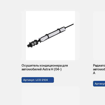
OPEL
ASTRA
2007 -
Хе
2010
OPEL
ASTRA
2004 -
Хе
2014
Осушитель кондиционера для
Радиато
автомобилей Astra H (04-)
автомоби
А
Артикул: LCD 2104
Артикул
OPEL
ASTRA
2004 -
Хе
2010