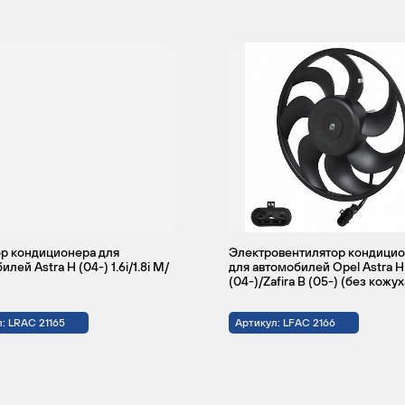
тчбэк
Привод
1.6
180
Бензин
на
передние
колеса
тчбэк
Привод
1.7
110 /
Дизель
на
100 /
передние
125 / 80
колеса
р кондиционера для
Электровентилятор кондици
лей Astra H (04-) 1.6i/1.8i М/
для автомобилей Opel Astra H
(04-)/Zafira B (05-) (без кожух
: LRAC 21165
Артикул: LFAC 2166
тчбэк
Привод
1.8
140 /
Бензин
на
125
передние
колеса