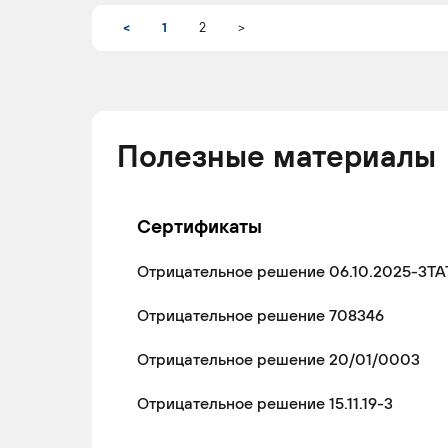
<
1
2
>
OPEL
ASTRA
2005 -
Ун
2010
Полезные материалы
OPEL
ASTRA
2004 -
Ун
2010
Сертификаты
Отрицательное решение 06.10.2025-3ТА
OPEL
ASTRA
2009 -
Ун
2010
Отрицательное решение 708346
Отрицательное решение 20/01/0003
Отрицательное решение 15.11.19-3
OPEL
ASTRA
2004 -
Ун
2014