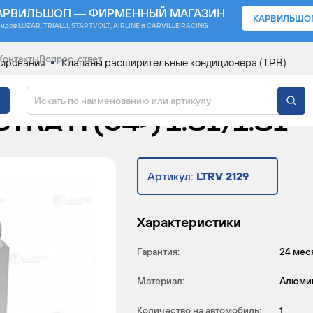
АРВИЛЬШОП — ФИРМЕННЫЙ МАГАЗИН
КАРВИЛЬШО
ендов
LUZAR, TRIALLI, STARTVOLT, AIRLINE и CARVILLE RACING
Контакты
Вопрос-ответ
нирования
Клапаны расширительные кондиционера (ТРВ)
ИТЕЛЬНЫЙ КОНДИЦИОН
A H (04-) 1.6I/1.8I
Артикул:
LTRV 2129
Характеристики
Гарантия:
24 мес
Материал:
Алюми
Количество на автомобиль:
1