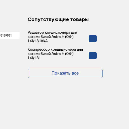
Сопутствующие товары
Радиатор кондиционера для
93189551
автомобилей Astra H (04-)
1.6i/1.8i М/А
Компрессор кондиционера для
автомобилей Astra H (04-)
1.6i/1.8i
Показать все