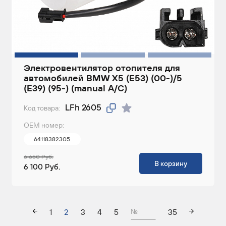
Электровентилятор отопителя для
автомобилей BMW X5 (E53) (00-)/5
(E39) (95-) (manual A/C)
LFh 2605
Код товара:
ОЕМ номер:
64118382305
6 650 Руб.
В корзину
6 100 Руб.
1
2
3
4
5
35
№