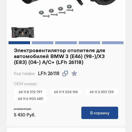
Электровентилятор отопителя для
автомобилей BMW 3 (E46) (98-)/X3
(E83) (04-) A/C+ (LFh 26118)
LFh 26118
Код товара:
ОЕМ номер:
64 11 8 372 797
64 11 9 204 154
64 11 3 453 729
64 11 6 900 685
6 360 Руб.
В корзину
5 430 Руб.