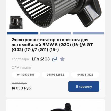
Электровентилятор отопителя для
автомобилей BMW 5 (G30) (16-)/6 GT
(G32) (17-)/7 (G11) (15-)
LFh 2603
Код товара:
ОЕМ номер:
64116836881
64119382832
64116813123
15 250 Руб.
В корзину
14 050 Руб.