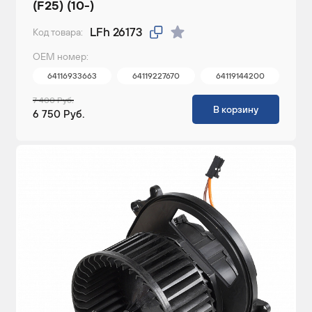
(F25) (10-)
LFh 26173
Код товара:
ОЕМ номер:
64116933663
64119227670
64119144200
7 400 Руб.
В корзину
6 750 Руб.