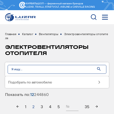
КАРВИЛЬШОП — фирменный магазин
брендов
LUZAR, TRIALLI, STARTVOLT, AIRLINE и CARVILLE RACING
Главная
Каталог
Вентиляторы
Электровентиляторы отопите
ля
ЭЛЕКТРОВЕНТИЛЯТОРЫ
ОТОПИТЕЛЯ
Подобрать по автомобилю
Показать по:
12
24
48
60
1
2
3
4
5
35
№