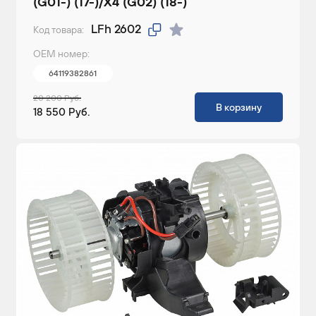
(G01-) (17-)/X4 (G02) (18-)
LFh 2602
Код товара:
ОЕМ номер:
64119382861
20 200 Руб.
В корзину
18 550 Руб.