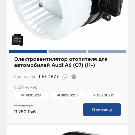
Электровентилятор отопителя для
автомобилей Audi A6 (C7) (11-)
LFh 1877
Код товара:
ОЕМ номер:
4H1820021A
4H1820021B
4H1820021C
12 800 Руб.
В корзину
11 750 Руб.