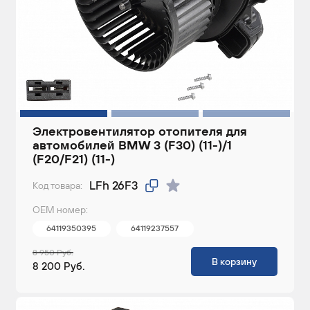
Электровентилятор отопителя для
автомобилей BMW 3 (F30) (11-)/1
(F20/F21) (11-)
LFh 26F3
Код товара:
ОЕМ номер:
64119350395
64119237557
8 950 Руб.
В корзину
8 200 Руб.