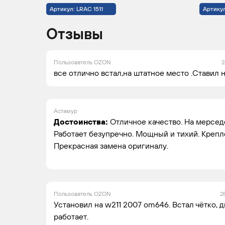
MERCEDES-
CLS
2004 -
Куп
Артикул: LRAC 1511
Артикул:
BENZ
2010
Отзывы
MERCEDES-
CLS
2005 -
Куп
Пользователь OZON
2
BENZ
2010
все отлично встал,на штатное место .Ставил на
Астамур
Достоинства:
Отличное качество. На мерседе
Работает безупречно. Мощный и тихий. Крепл
Прекрасная замена оригиналу.
Пользователь OZON
2
Установил на w211 2007 om646. Встал чётко, д
работает.