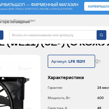
АРВИЛЬШОП — ФИРМЕННЫЙ МАГАЗИН
КАРВИЛЬШО
ендов
LUZAR, TRIALLI, STARTVOLT, AIRLINE и CARVILLE RACING
Контакты
Вопрос-ответ
яторы охлаждения
ЯТОР ОХЛАЖДЕНИЯ Д
 (W211) (02-) (С КОЖ
Артикул:
LFK 15211
Характеристики
Гарантия:
24 мес
Мощность, Вт:
600
Сила тока, А:
48