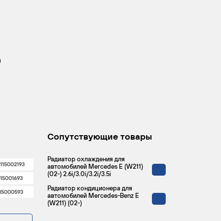
й
Сопутствующие товары
Радиатор охлаждения для
115002193
автомобилей Mercedes E (W211)
(02-) 2.6i/3.0i/3.2i/3.5i
115001693
Радиатор кондиционера для
15000593
автомобилей Mercedes-Benz E
(W211) (02-)