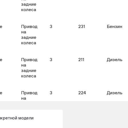
задние
колеса
е
Привод
3
231
Бензин
на
задние
колеса
е
Привод
3
211
Дизель
на
задние
колеса
е
Привод
3
224
Дизель
на
задние
колеса
нкретной модели
е
Привод
3.5
272
Бензин