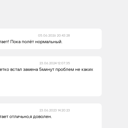
M
8
3
113.967
M
8
3
05.06.2026 20:43:28
113.990
тает! Пока полёт нормальный.
23.06.2024 12:07:35
четко встал замена 5минут проблем не каких
23.06.2023 14:20:23
тает отличьно,я доволен.