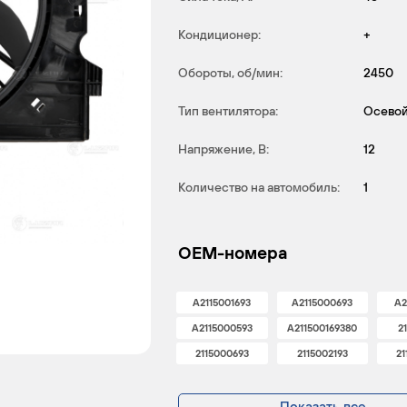
Кондиционер:
+
Обороты, об/мин:
2450
Тип вентилятора:
Осево
Напряжение, В:
12
Количество на автомобиль:
1
OEM-номера
A2115001693
A2115000693
A2
A2115000593
A211500169380
2
2115000693
2115002193
21
Показать все