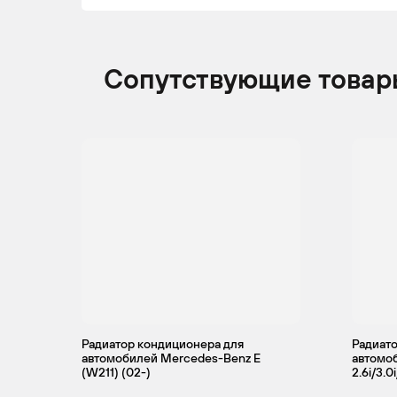
BENZ
2010
Сопутствующие товар
MERCEDES-
CLS
2006 -
Куп
BENZ
2010
MERCEDES-
CLS
2009 -
Куп
BENZ
2010
MERCEDES-
CLS
2006 -
Куп
BENZ
2010
Радиатор кондиционера для
Радиато
автомобилей Mercedes-Benz E
автомоб
(W211) (02-)
2.6i/3.0i