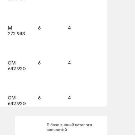
M
6
4
272.943
OM
6
4
642.920
OM
6
4
642.920
В базе знаний каталога
запчастей
M
6
4