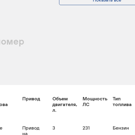
номер
Привод
Объем
Мощность
Тип
ова
двигателя,
ЛС
топлива
л.
е
Привод
3
231
Бензин
на