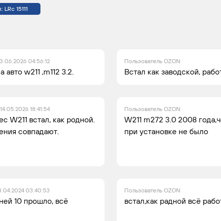
е
Привод
5
306
Бензин
 LRc 15111
на
задние
колеса
е
Привод
5.4
476
Бензин
3.06.2026 04:56:12
Пользователь OZON
на
 авто w211 ,m112 3.2.
Встал как заводской, рабо
задние
колеса
14.05.2026 18:41:54
Пользователь OZON
с W211 встал, как родной.
W211 m272 3.0 2008 года,
ения совпадают.
при установке не было
8.04.2024 03:40:53
Пользователь OZON
ней 10 прошло, всё
встал,как радной всё рабо