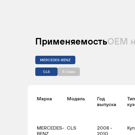
Применяемость
ОЕМ 
MERCEDES-BENZ
CLS
E-Class
Марка
Модель
Год
Тип
выпуска
куз
MERCEDES-
CLS
2008 -
Куп
BENZ
2010