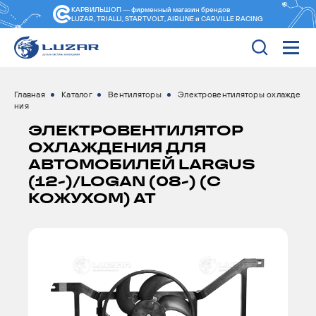
КАРВИЛЬШОП — фирменный магазин
брендов
LUZAR, TRIALLI, STARTVOLT, AIRLINE и CARVILLE RACING
Главная
Каталог
Вентиляторы
Электровентиляторы охлажде
ния
ЭЛЕКТРОВЕНТИЛЯТОР
ОХЛАЖДЕНИЯ ДЛЯ
АВТОМОБИЛЕЙ LARGUS
(12-)/LOGAN (08-) (С
КОЖУХОМ) AT