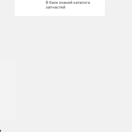
В базе знаний каталога
запчастей
4HP
4
4
(DW12BTED4),
4HR
(DW12BTED4)
4HX
4
4
(DW12TED4)
RFJ
4
4
(EW10A)
RHR
4
4
(DW10BTED4)
7