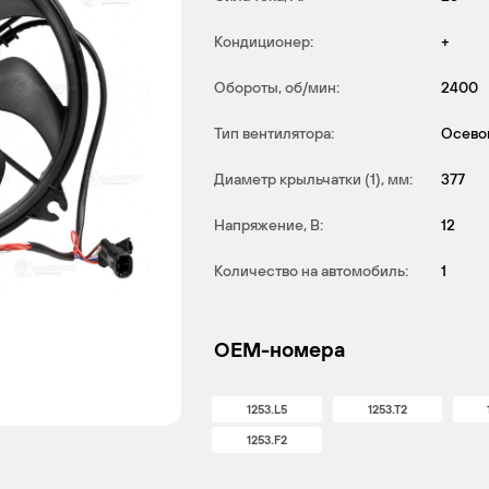
Кондиционер:
+
Обороты, об/мин:
2400
Тип вентилятора:
Осево
Диаметр крыльчатки (1), мм:
377
Напряжение, В:
12
Количество на автомобиль:
1
OEM-номера
1253.L5
1253.T2
1253.F2