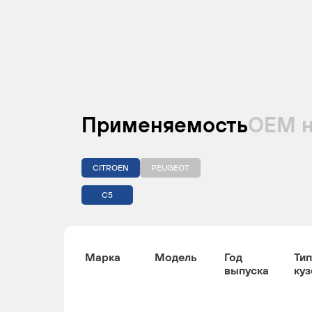
Применяемость
ОЕМ 
CITROEN
PEUGEOT
C5
Марка
Модель
Год
Тип
выпуска
куз