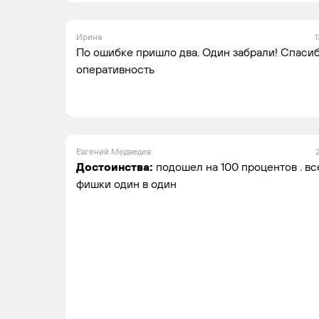
Ирина
1
По ошибке пришло два. Один забрали! Спасиб
оперативность
Евгений Медведев
Достоинства:
подошел на 100 процентов . вс
фишки один в один