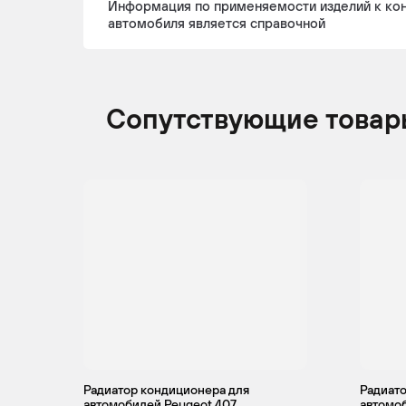
Информация по применяемости изделий к ко
автомобиля является справочной
CITROEN
C5
2006 -
Хе
2008
Сопутствующие товар
CITROEN
C5
2004 -
Хе
2008
CITROEN
C5
2004 -
Ун
2008
CITROEN
C5
2004 -
Ун
2008
Радиатор кондиционера для
Радиато
автомобилей Peugeot 407
автомоб