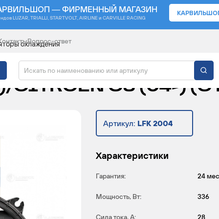
АРВИЛЬШОП — ФИРМЕННЫЙ МАГАЗИН
КАРВИЛЬШО
ендов
LUZAR, TRIALLI, STARTVOLT, AIRLINE и CARVILLE RACING
Контакты
Вопрос-ответ
яторы охлаждения
ЯТОР ОХЛАЖДЕНИЯ Д
)/CITROEN C5 (04-) (
Артикул:
LFK 2004
Характеристики
Гарантия:
24 ме
Мощность, Вт:
336
Сила тока, А:
28