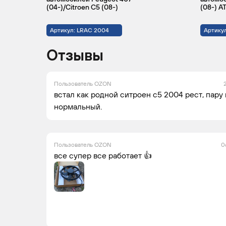
(04-)/Citroen C5 (08-)
(08-) A
CITROEN
C5
2004 -
Ун
Артикул: LRAC 2004
Артикул
2006
Отзывы
Пользователь OZON
встал как родной ситроен с5 2004 рест, пару
нормальный.
Пользователь OZON
0
все супер все работает 👍