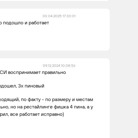
30.04.2025 17:33:01
о подошло и работает
09.12.2024 10:08:56
БСИ воспринимает правильно
одошел, 3х пиновый
ходящий, по факту - по размеру и местам
но, но на рестайлинге фишка 4 пина, а у
рил, все работает исправно)