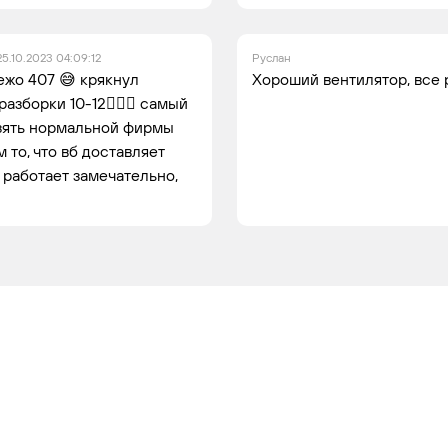
25.10.2023 04:09:12
Руслан
пежо 407 😅 крякнул
Хороший вентилятор, все 
азборки 10-12🤦🏻‍♀️ самый
взять нормальной фирмы
 то, что вб доставляет
 работает замечательно,