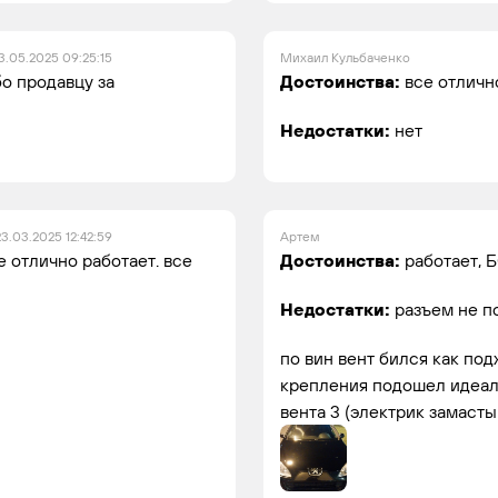
3.05.2025 09:25:15
Михаил Кульбаченко
о продавцу за
Достоинства:
все отличн
Недостатки:
нет
23.03.2025 12:42:59
Артем
е отлично работает. все
Достоинства:
работает, 
Недостатки:
разъем не п
по вин вент бился как под
крепления подошел идеаль
вента 3 (электрик замасты