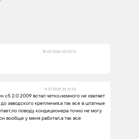
4HX
4
4
(DW12TED4)
18.05.2026 00:52:31
11.07.2025 20:16:33
н с5 2.0 2009 встал четко,немного не хватает
до заводского крепления,а так все в штатные
тает,по поводу кондиционера точно не могу
 он вообще у меня работал,а так все