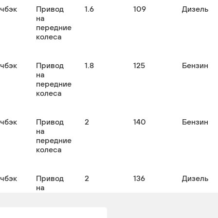
тчбэк
Привод
1.6
109
Дизель
на
передние
колеса
тчбэк
Привод
1.8
125
Бензин
на
передние
колеса
тчбэк
Привод
2
140
Бензин
на
передние
колеса
тчбэк
Привод
2
136
Дизель
на
передние
колеса