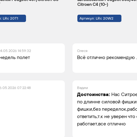
T
Citroen C4 (10-)
иверсал
Привод
2.2
133
Дизель
: LRc 20T1
Артикул: LRc 20W2
на
передние
колеса
24.05.2026 14:59:32
Олеся
 недель полет
Всё отлично рекомендую .
6.05.2026 07:22:48
Вадим
Достоинства:
Нас Ситрое
по длинне силовой фишки 
фишки,без переделок,рабо
ответить,т.к не уверен что
работает,все отлично