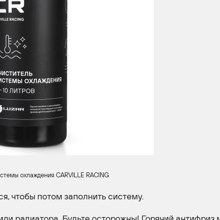
истемы охлаждения CARVILLE RACING
я, чтобы потом заполнить систему.
 или радиатора. Будьте осторожны! Горячий антифриз