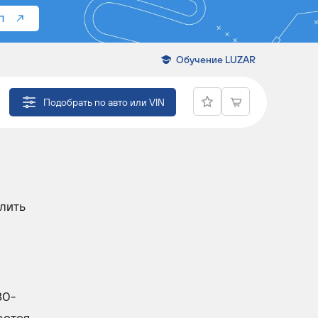
П
Обучение LUZAR
Подобрать по авто или VIN
елить
80-
ается