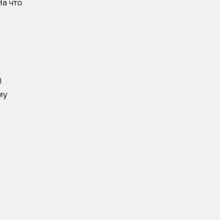
На что
ы
му