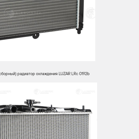
сборный) радиатор охлаждения LUZAR LRc 0192b