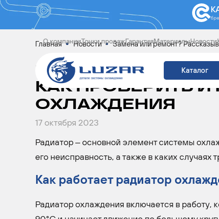
К
бр
О компании
Точки продаж
Гарантия
Материалы
Новости
Главная
Новости
Замена или ремонт? Рассказыва
ЗАМЕНА ИЛИ РЕМ
Каталог
КАК ПРОВЕРИТЬ И
ОХЛАЖДЕНИЯ
17 октября 2023
Радиатор – основной элемент системы охлаж
его неисправность, а также в каких случаях 
Как работает радиатор охлажд
Радиатор охлаждения включается в работу, 
90°С и начинает движение по большому кругу