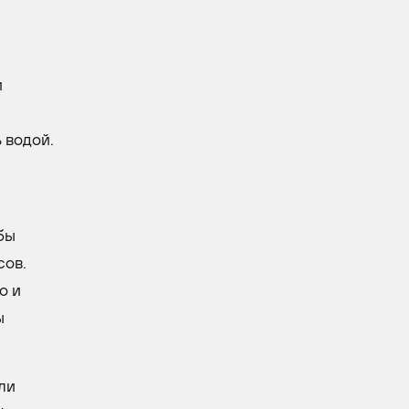
и
 водой.
бы
сов.
о и
ы
ли