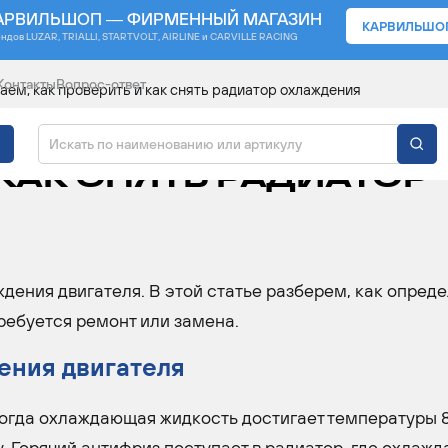
АРВИЛЬШОП — ФИРМЕННЫЙ МАГАЗИН
КАРВИЛЬШО
ендов
LUZAR, TRIALLI, STARTVOLT, AIRLINE и CARVILLE RACING
Контакты
Вопрос-ответ
ем, как проверить и как снять радиатор охлаждения
ОНТ? РАССКАЗЫВАЕМ,
 КАК СНЯТЬ РАДИАТОР
дения двигателя. В этой статье разберем, как опред
требуется ремонт или замена.
ения двигателя
когда охлаждающая жидкость достигает температуры 
. Горячий антифриз поступает в радиатор, где охлажд