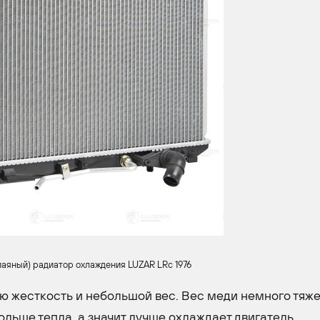
паяный) радиатор охлаждения LUZAR LRc 1976
 жесткость и небольшой вес. Вес меди немного тяже
ольше тепла, а значит лучше охлаждает двигатель.