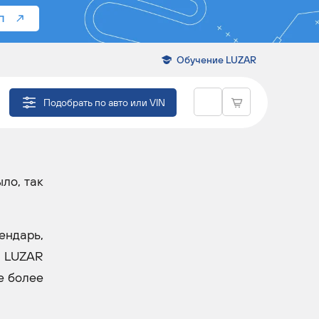
П
Обучение LUZAR
Подобрать по авто или VIN
ло, так
ендарь,
и LUZAR
е более