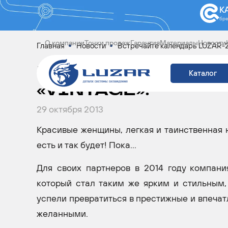
К
бр
О компании
Точки продаж
Гарантия
Материалы
Новости
Главная
Новости
Встречайте календарь LUZAR-
ВСТРЕЧАЙТЕ КАЛЕ
Каталог
«VINTAGE»!
29 октября 2013
Красивые женщины, легкая и таинственная н
есть и так будет! Пока...
Для своих партнеров в 2014 году компани
который стал таким же ярким и стильным,
успели превратиться в престижные и впечат
желанными.