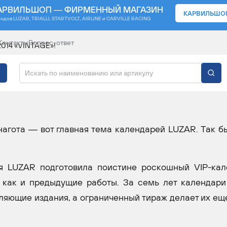
АРВИЛЬШОП — ФИРМЕННЫЙ МАГАЗИН
КАРВИЛЬШО
ендов
LUZAR, TRIALLI, STARTVOLT, AIRLINE и CARVILLE RACING
Контакты
Вопрос-ответ
2014 «VINTAGE»!
НДАРЬ LUZAR-2014
агота — вот главная тема календарей LUZAR. Так бы
я LUZAR подготовила поистине роскошный VIP-кал
 как и предыдущие работы. За семь лет календар
ляющие издания, а ограниченный тираж делает их ещ