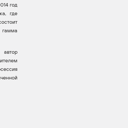
014 год
ка, где
остоит
я гамма
 автор
дителем
осессия
нченной