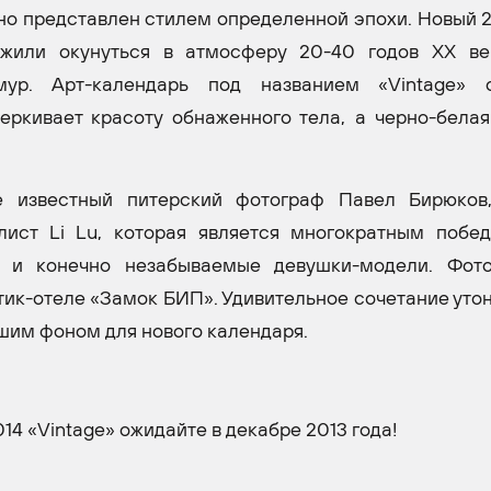
но представлен стилем определенной эпохи. Новый 2
жили окунуться в атмосферу 20-40 годов XX ве
ур. Арт-календарь под названием «Vintage» с
черкивает красоту обнаженного тела, а черно-бела
е известный питерский фотограф Павел Бирюков,
лист Li Lu, которая является многократным побе
, и конечно незабываемые девушки-модели. Фот
утик-отеле «Замок БИП». Удивительное сочетание уто
шим фоном для нового календаря.
4 «Vintage» ожидайте в декабре 2013 года!