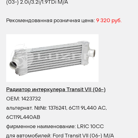
(03-) 2.0i/3.2i/1.9TDi M/A
Рекомендованная розничная цена:
9 320 руб.
Радиатор интеркулера Transit VII (06-)
OEM: 1423732
альтернат. №№: 1376241, 6C11 9L440 AC,
6C119L440AB
фирменное наименование: LRIC 10CC
для автомобилей: Ford Transit VII (06-) M/A