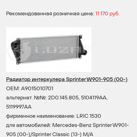
Рекомендованная розничная цена:
11 170 руб.
Радиатор интеркулера Sprinter W901-905 (00-)
OEM: A9015010701
альтернат. №№: 2D0.145.805, 5104119AA,
5119997AA
фирменное наименование: LRIC 1530
для автомобилей: Mercedes-Benz Sprinter W901-
905 (00-)/Sprinter Classic (13-) M/A