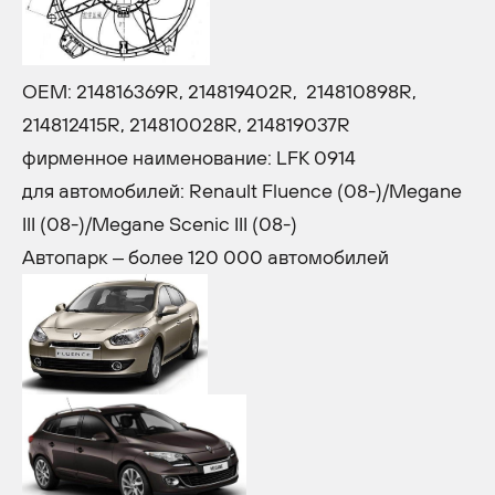
OEM: 214816369R, 214819402R, 214810898R,
214812415R, 214810028R, 214819037R
фирменное наименование: LFK 0914
для автомобилей: Renault Fluence (08-)/Megane
III (08-)/Megane Scenic III (08-)
Автопарк – более 120 000 автомобилей