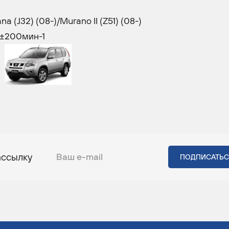
na (J32) (08-)/Murano II (Z51) (08-)
 1900±200мин-1
ассылку