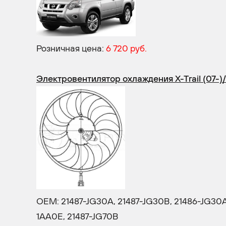
Розничная цена:
6 720 руб.
Электровентилятор охлаждения X-Trail (07-)
OEM: 21487-JG30A, 21487-JG30B, 21486-JG30A,
1AA0E, 21487-JG70B