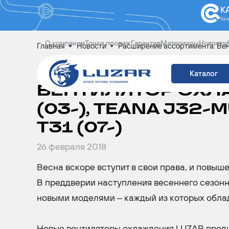
К
бр
О компании
Точки продаж
Гарантия
Материалы
Новости
Главная
Новости
Расширение ассортимента: Вентил
РАСШИРЕНИЕ АСС
Каталог
ВЕНТИЛЯТОР ОХЛ
(03-), TEANA J32-M
T31 (07-)
26 февраля 2018
Весна вскоре вступит в свои права, и повы
В преддверии наступления весеннего сезон
новыми моделями – каждый из которых обла
Новые вентиляторы охлаждения LUZAR предназ