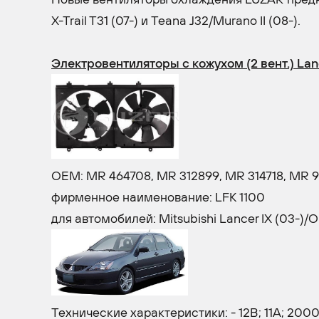
X-Trail T31 (07-) и Teana J32/Murano II (08-).
Электровентиляторы с кожухом (2 вент.) Lanc
OEM: MR 464708, MR 312899, MR 314718, MR 
фирменное наименование: LFK 1100
для автомобилей: Mitsubishi Lancer IX (03-)/O
Технические характеристики: - 12В; 11A; 20