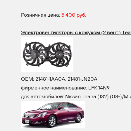
Розничная цена:
5 400 руб.
Электровентиляторы с кожухом (2 вент.) Tean
OEM: 21481-1AA0A, 21481-JN20A
фирменное наименование: LFK 14N9
для автомобилей: Nissan Teana (J32) (08-)/Mura