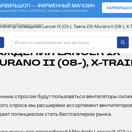
АРВИЛЬШОП — ФИРМЕННЫЙ МАГАЗИН
КАРВИЛЬШО
ендов
LUZAR, TRIALLI, STARTVOLT, AIRLINE и CARVILLE RACING
Контакты
Вопрос-ответ
ятор охлаждения Lancer IX (03-), Teana J32-Murano II (08-), X-Tra
ОРТИМЕНТА:
АЖДЕНИЯ LANCER IX
URANO II (08-), X-TRAI
шенным спросом будут пользоваться вентиляторы охла
ного спроса мы расширяем ассортимент вентиляторо
дает потенциалом стать бестселлером рынка.
начены для автомобилей Mitsubishi Lancer IX (03-) и