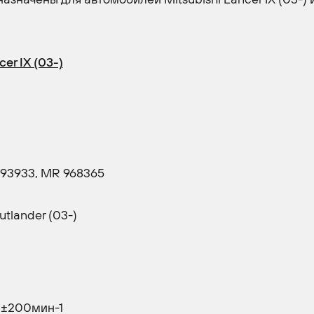
er IX (03-)
993933, MR 968365
utlander (03-)
00±200мин-1