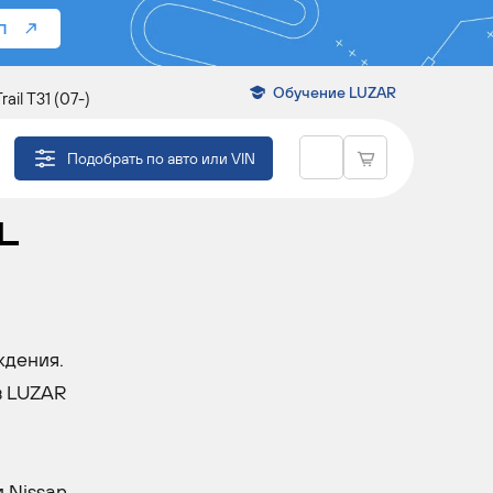
П
Обучение LUZAR
il T31 (07-)
Подобрать по авто или VIN
L
ждения.
в LUZAR
 Nissan