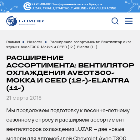
КАРВИЛЬШОП — фирменный магазин
брендов
LUZAR, TRIALLI, STARTVOLT, AIRLINE и CARVILLE RACING
Главная
Новости
Расширение ассортимента: Вентилятор охла
ждения AveoT300-Mokka и CEED (12-)-Elantra (11-)
РАСШИРЕНИЕ
АССОРТИМЕНТА: ВЕНТИЛЯТОР
ОХЛАЖДЕНИЯ AVEOT300-
MOKKA И CEED (12-)-ELANTRA
(11-)
21 марта 2018
Мы продолжаем подготовку к весенне-летнему
сезонному спросу и расширяем ассортимент
вентиляторов охлаждения LUZAR – две новые
модели для автомобилей Chevrolet Aveo T300