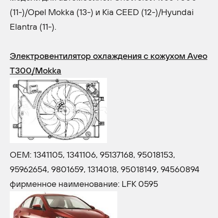
(11-)/Opel Mokka (13-) и Kia CEED (12-)/Hyundai
Elantra (11-).
Электровентилятор охлаждения с кожухом Aveo
T300/Mokka
OEM: 1341105, 1341106, 95137168, 95018153,
95962654, 9801659, 1314018, 95018149, 94560894
фирменное наименование: LFK 0595