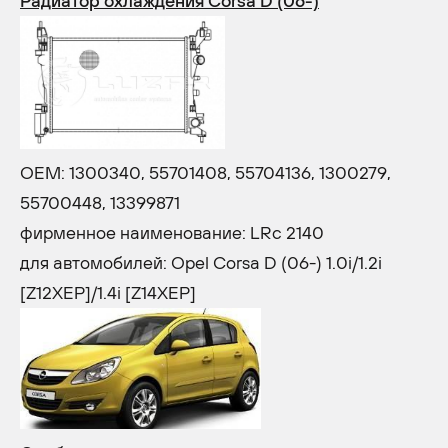
Радиатор охлаждения Corsa D (06-)
OEM: 1300340, 55701408, 55704136, 1300279,
55700448, 13399871
фирменное наименование: LRc 2140
для автомобилей: Opel Corsa D (06-) 1.0i/1.2i
[Z12XEP]/1.4i [Z14XEP]