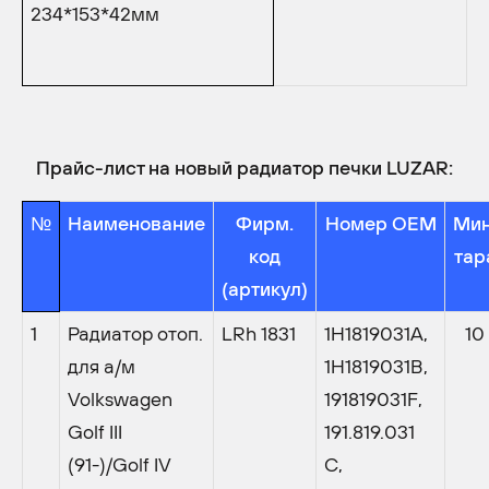
234*153*42мм
Прайс-лист на новый радиатор печки LUZAR:
№
Наименование
Фирм.
Номер OEM
Мин
код
тар
(артикул)
1
Радиатор отоп.
LRh 1831
1H1819031A,
10
для а/м
1H1819031B,
Volkswagen
191819031F,
Golf III
191.819.031
(91-)/Golf IV
C,