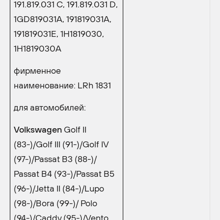
191.819.031 C, 191.819.031 D,
1GD819031A, 191819031A,
191819031E, 1H1819030,
1H1819030A
фирменное
наименование: LRh 1831
для автомобилей:
Volkswagen
Golf II
(83-)/Golf III (91-)/Golf IV
(97-)/Passat B3 (88-)/
Passat B4 (93-)/Passat B5
(96-)/Jetta II (84-)/Lupo
(98-)/Bora (99-)/ Polo
(94-)/Caddy (95-)/Vento