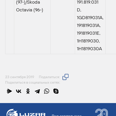
(97-)/Skoda
191.819.031
Octavia (96-)
D,
1GD819031A,
191819031A,
191819031E,
1H1819030,
1H1819030A
23 сентября 2019
Поделиться:
Поделиться в социальных сетях: