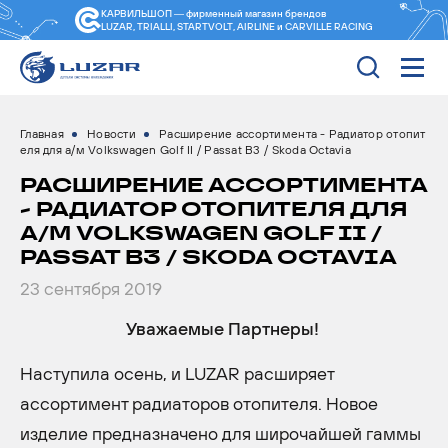
КАРВИЛЬШОП — фирменный магазин
брендов
LUZAR, TRIALLI, STARTVOLT, AIRLINE и CARVILLE RACING
Главная
Новости
Расширение ассортимента - Радиатор отопит
еля для а/м Volkswagen Golf II / Passat B3 / Skoda Octavia
РАСШИРЕНИЕ АССОРТИМЕНТА
- РАДИАТОР ОТОПИТЕЛЯ ДЛЯ
А/М VOLKSWAGEN GOLF II /
PASSAT B3 / SKODA OCTAVIA
23 сентября 2019
Уважаемые Партнеры!
Наступила осень, и LUZAR расширяет
ассортимент радиаторов отопителя. Новое
изделие предназначено для широчайшей гаммы