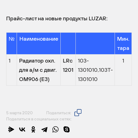
Прайс-лист на новые продукты LUZAR:
№
Наименование
Мин.
тара
1
Радиатор охл.
LRc
103-
1
для а/м с двиг.
1201
1301010,103T-
OM906 (E3)
1301010
5 марта 2020
Поделиться:
Поделиться в социальных сетях: