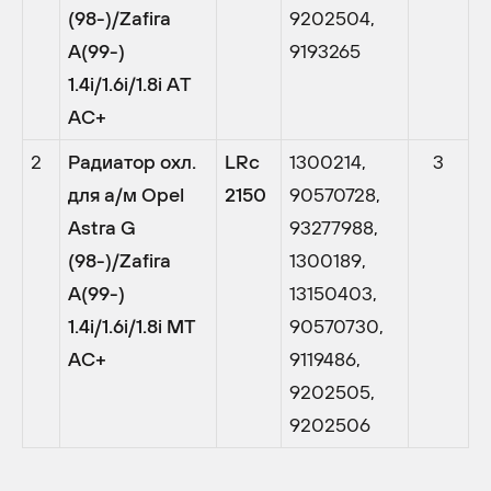
(98-)/Zafira
9202504,
A(99-)
9193265
1.4i/1.6i/1.8i AТ
AC+
2
Радиатор охл.
LRc
1300214,
3
для а/м Opel
2150
90570728,
Astra G
93277988,
(98-)/Zafira
1300189,
A(99-)
13150403,
1.4i/1.6i/1.8i MТ
90570730,
AC+
9119486,
9202505,
9202506