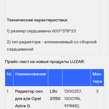
Технические характеристики:
1) размер сердцевины 600*378*23
2) тип радиатора - алюминиевый со cборной
сердцевиной
Прайс-лист на новые продукты LUZAR:
№
Наименование
Мин.
тара
1
Радиатор охл.
LRc
1300257,
3
для а/м Opel
21150
1300196,
Astra G
9119482,