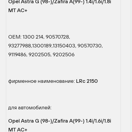
Opel
Astra
G
(98-)/
Zafira
A
(99-) 1.4
i
/1.6
i
/1.8
i
МТ
AC
+
OEM: 1300 214, 90570728,
93277988,1300189,13150403, 90570730,
9119486, 9202505, 9202506
фирменное наименование:
LRc
2150
для автомобилей:
Opel Astra G (98-)/Zafira A(99-) 1.4i/1.6i/1.8i
М
Т AC+