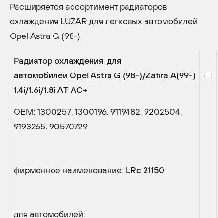
Расширяется ассортимент радиаторов
охлаждения LUZAR для легковых автомобилей
Opel Astra G (98-)
Радиатор охлаждения для
автомобилей
Opel
Astra
G
(98-)/
Zafira
A
(99-)
1.4
i
/1.6
i
/1.8
i
A
Т
AC
+
OEM: 1300257, 1300196, 9119482, 9202504,
9193265, 90570729
фирменное наименование:
LRc
21150
для автомобилей: