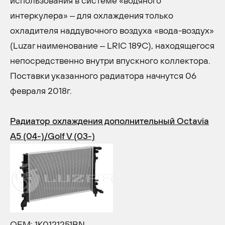
использования в системе «водяного
интеркулера» – для охлаждения только
охладителя наддувочного воздуха «вода-воздух»
(Luzar наименование – LRIC 189C), находящегося
непосредственно внутри впускного коллектора.
Поставки указанного радиатора начнутся 06
февраля 2018г.
Радиатор охлаждения дополнительный Octavia
A5 (04-)/Golf V (03-)
OEM: 1K0121251BN