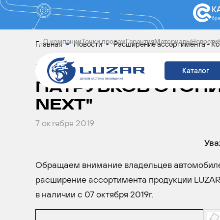
К
бр
О компании
Точки продаж
Гарантия
Материалы
Новости
Главная
Новости
Расширение ассортимента - Ком
РАСШИРЕНИЕ АСС
Каталог
ПАТРУБКОВ ОТОПИ
NEXT"
7 октября 2019
Ува
Обращаем внимание владельцев автомобиле
расширение ассортимента продукции LUZAR 
в наличии с 07 октября 2019г.