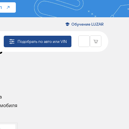
П
Обучение LUZAR
КТ
Подобрать по авто или VIN
Ь
а
омобиля