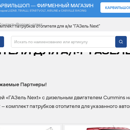
АРВИЛЬШОП — ФИРМЕННЫЙ МАГАЗИН
КАРВИЛЬШО
ендов
LUZAR, TRIALLI, STARTVOLT, AIRLINE и CARVILLE RACING
Контакты
Вопрос-ответ
плект патрубков отопителя для а/м "ГАЗель Next"
ОРТИМЕНТА - КОМПЛЕ
ТЕЛЯ ДЛЯ А/М "ГАЗЕЛ
жаемые Партнеры!
й «ГАЗель Next» с дизельным двигателем Cummins н
– комплект патрубков отопителя для указанного авт