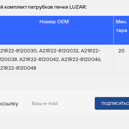
й комплект патрубков печки LUZAR:
Номер OEM
Мин.
тара
21R22-8120030, А21R22-8120032, А21R22-
20
120038, А21R22-8120042, А21R22-8120046,
21R22-8120048
ассылку