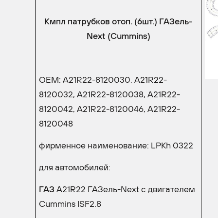
Кмпл патрубков отоп. (6шт.) ГАЗель-
Next (Cummins)
OEM: А21R22-8120030, А21R22-
8120032, А21R22-8120038, А21R22-
8120042, А21R22-8120046, А21R22-
8120048
фирменное наименование: LPKh 0322
для автомобилей:
ГАЗ
A21R22
ГАЗель-Next с двигателем
Cummins ISF2.8