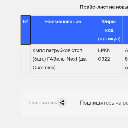
Прайс-лист на новы
№
Наименование
Фирм.
код
(артикул)
1
Кмпл патрубков отоп.
LPKh
А
(6шт.) ГАЗель-Next (дв.
0322
8
Cummins)
А
Поделиться
Подпишитесь на р