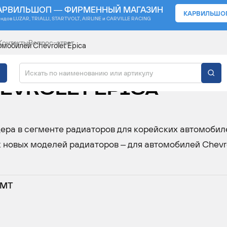
АРВИЛЬШОП — ФИРМЕННЫЙ МАГАЗИН
КАРВИЛЬШО
ендов
LUZAR, TRIALLI, STARTVOLT, AIRLINE и CARVILLE RACING
Контакты
Вопрос-ответ
мобилей Chevrolet Epica
ЖДЕНИЯ ДЛЯ
EVROLET EPICA
а в сегменте радиаторов для корейских автомобил
к новых моделей радиаторов – для автомобилей Chevr
 МТ