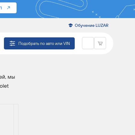
П
Обучение LUZAR
Подобрать по авто или VIN
ей, мы
olet