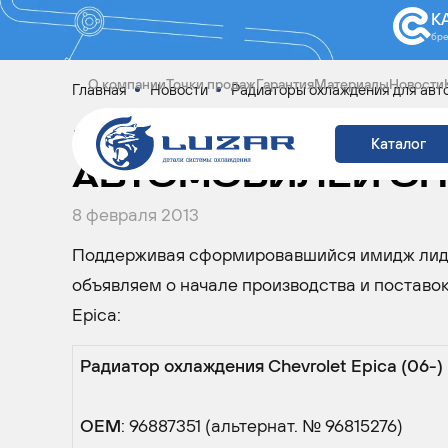
К
бр
О компании
Точки продаж
Гарантия
Материалы
Новости
Главная
Новости
Радиаторы охлаждения для авто
РАДИАТОРЫ ОХЛА
Каталог
АВТОМОБИЛЕЙ CH
8 февраля 2013
Поддерживая сформировавшийся имидж лидер
объявляем о начале производства и поставо
Epica:
Радиатор охлаждения Chevrolet Epica (06-)
OEM
: 96887351 (альтернат. № 96815276)