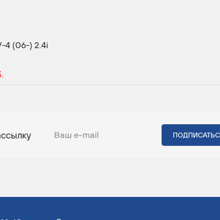
4 (06-) 2.4i
б.
ассылку