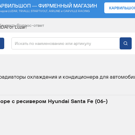
АРВИЛЬШОП — ФИРМЕННЫЙ МАГАЗИН
КАРВИЛЬШО
ендов
LUZAR, TRIALLI, STARTVOLT, AIRLINE и CARVILLE RACING
Контакты
Вопрос-ответ
AI от Luzar!
OYOTA И HYUNDAI ОТ
радиаторы охлаждения и кондиционера для автомоби
оре с ресивером Hyundai Santa Fe (06-)