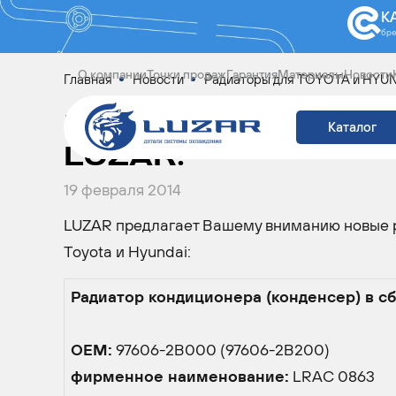
К
бр
О компании
Точки продаж
Гарантия
Материалы
Новости
Главная
Новости
Радиаторы для TOYOTA и HYUND
РАДИАТОРЫ ДЛЯ T
Каталог
LUZAR!
19 февраля 2014
LUZAR предлагает Вашему вниманию новые 
Toyota и Hyundai:
Радиатор кондиционера (конденсер) в сб
OEM:
97606-2B000 (97606-2B200)
фирменное наименование:
LRAC 0863