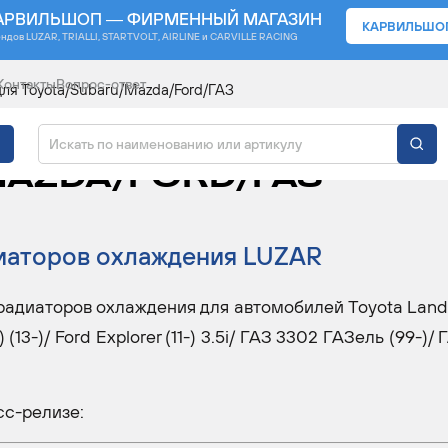
АРВИЛЬШОП — ФИРМЕННЫЙ МАГАЗИН
КАРВИЛЬШО
ендов
LUZAR, TRIALLI, STARTVOLT, AIRLINE и CARVILLE RACING
Контакты
Вопрос-ответ
ля Toyota/Subaru/Mazda/Ford/ГАЗ
ЖДЕНИЯ LUZAR ДЛЯ
AZDA/FORD/ГАЗ
иаторов охлаждения LUZAR
радиаторов охлаждения для автомобилей Toyota Land 
(13-)/ Ford Explorer (11-) 3.5i/ ГАЗ 3302 ГАЗель (99-)/ 
сс-релизе: