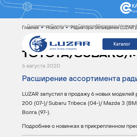
К
бр
О компании
Точки продаж
Гарантия
Материалы
Новости
Главная
Новости
Радиаторы охлаждения LUZAR д
РАДИАТОРЫ ОХЛА
Каталог
TOYOTA/SUBARU/M
6 августа 2020
Расширение ассортимента рад
LUZAR запустил в продажу 6 новых моделей 
200 (07-)/ Subaru Tribeca (04-)/ Mazda 3 (BM) 
Волга (97-).
Подробнее о новинках в прикрепленном пре