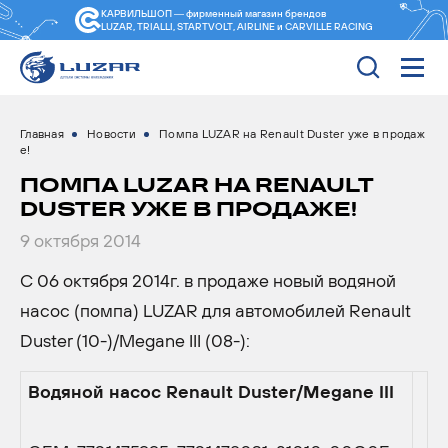
КАРВИЛЬШОП — фирменный магазин
брендов
LUZAR, TRIALLI, STARTVOLT, AIRLINE и CARVILLE RACING
Главная
Новости
Помпа LUZAR на Renault Duster уже в продаж
е!
ПОМПА LUZAR НА RENAULT
DUSTER УЖЕ В ПРОДАЖЕ!
9 октября 2014
С 06 октября 2014г. в продаже новый водяной
насос (помпа) LUZAR для автомобилей Renault
Duster (10-)/Megane III (08-):
Водяной насос Renault Duster/Megane III