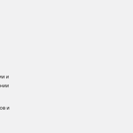
ии и
ении
ов и