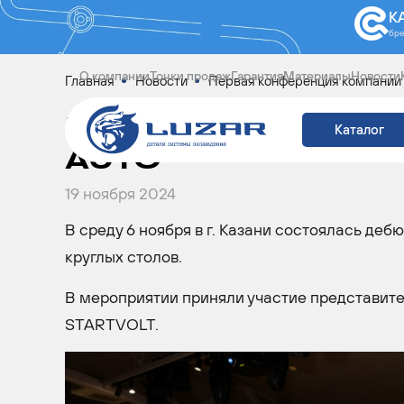
К
бр
О компании
Точки продаж
Гарантия
Материалы
Новости
Главная
Новости
Первая конференция компан
ПЕРВАЯ КОНФЕРЕ
Каталог
AUTO
19 ноября 2024
В среду 6 ноября в г. Казани состоялась 
круглых столов.
В мероприятии приняли участие представите
STARTVOLT.