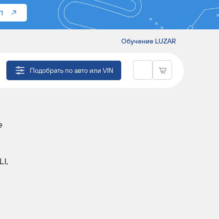
П
Обучение LUZAR
M-
Подобрать по авто или VIN
е
I,