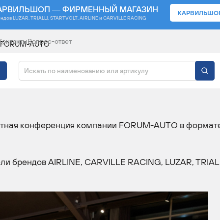
АРВИЛЬШОП — ФИРМЕННЫЙ МАГАЗИН
КАРВИЛЬШО
ендов
LUZAR, TRIALLI, STARTVOLT, AIRLINE и CARVILLE RACING
Контакты
Вопрос-ответ
ии FORUM-AUTO
НЦИЯ КОМПАНИИ FORU
дебютная конференция компании FORUM-AUTO в формат
ли брендов AIRLINE, CARVILLE RACING, LUZAR, TRIALL