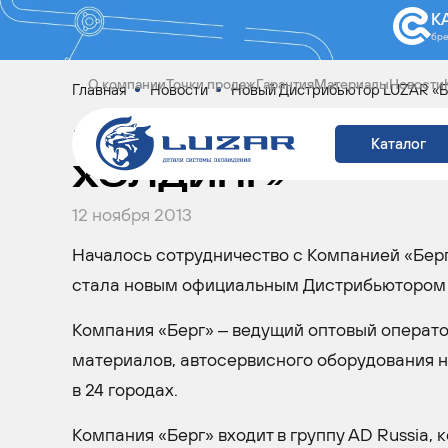
К
бр
О компании
Точки продаж
Гарантия
Материалы
Новости
Главная
Новости
Новый Дистрибьютор LUZAR «Б
НОВЫЙ ДИСТРИБЬ
Каталог
ХОЛДИНГ»
12 ноября 2013
Началось сотрудничество с Компанией «Берг 
стала новым официальным Дистрибьютором 
Компания «Берг» – ведущий оптовый операто
материалов, автосервисного оборудования 
в 24 городах.
Компания «Берг» входит в группу AD Russia,