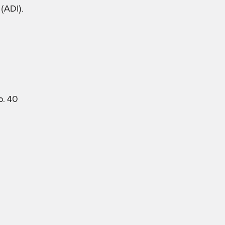
(ADI).
р. 40