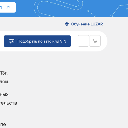
П
Обучение LUZAR
Подобрать по авто или VIN
13г.
лей.
чных
тельств
опе