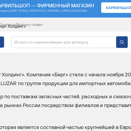
АРВИЛЬШОП — ФИРМЕННЫЙ МАГАЗИН
КАРВИЛЬШО
ендов
LUZAR, TRIALLI, STARTVOLT, AIRLINE и CARVILLE RACING
Контакты
Вопрос-ответ
ерг Холдинг»
ЮТОР LUZAR «БЕРГ
Холдинг». Компания «Берг» стала с начала ноября 20
LUZAR по группе продукции для импортных автомоби
р по поставкам запасных частей, расходных и смазо
на рынках России посредством филиалов и представи
 которая является составной частью крупнейшей в Евр