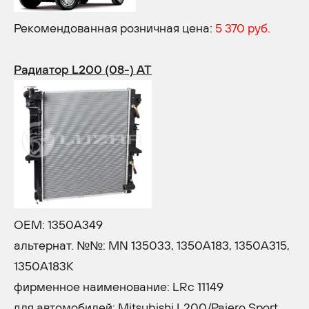
Рекомендованная розничная цена:
5 370 руб.
Радиатор L200 (08-) AT
OEM: 1350A349
альтернат. №№: MN 135033, 1350A183, 1350A315,
1350A183K
фирменное наименование: LRc 11149
для автомобилей: Mitsubishi L200/Pajero Sport