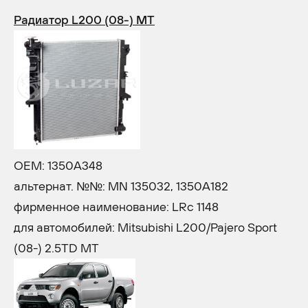
Радиатор L200 (08-) MT
OEM: 1350A348
альтернат. №№: MN 135032, 1350A182
фирменное наименование: LRc 1148
для автомобилей: Mitsubishi L200/Pajero Sport
(08-) 2.5TD MT