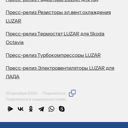
Пресс-релиз Резисторы эл.вент.охлаждения
LUZAR
Пресс-релиз Термостат LUZAR для Skoda
Octavia
Пресс-релиз Турбокомпрессоры LUZAR
Пресс-релиз Электровентиляторы LUZAR для
ЛАДА
30 декабря 2020
Поделиться:
Поделиться в социальных сетях: