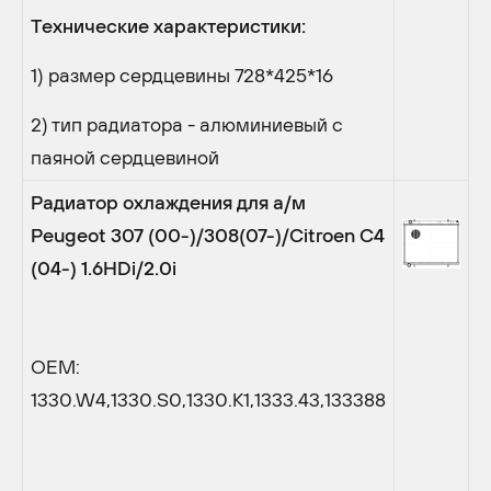
Технические характеристики:
1) размер сердцевины 728*425*16
2) тип радиатора - алюминиевый с
паяной сердцевиной
Радиатор охлаждения для а/м
Peugeot
307 (00-)/308(07-)/
Citroen
C
4
(04-) 1.6
HDi
/2.0
i
OEM:
1330.W4,1330.S0,1330.K1,1333.43,133388