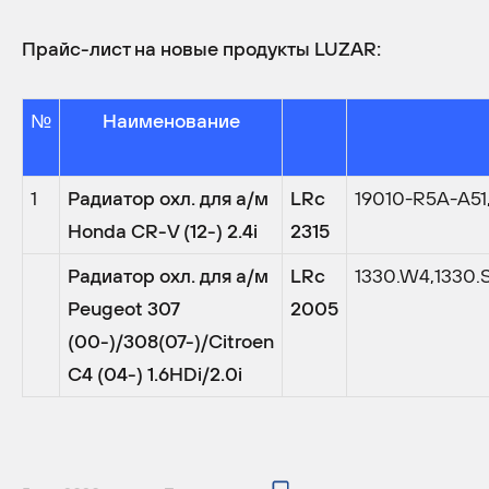
Прайс-лист на новые продукты LUZAR:
№
Наименование
1
Радиатор охл. для а/м
LRc
19010-R5A-A51
Honda
CR
-
V
(12-) 2.4
i
2315
Радиатор охл. для а/м
LRc
1330.W4,1330.S
Peugeot 307
2005
(00-)/308(07-)/Citroen
C4 (04-) 1.6HDi/2.0i