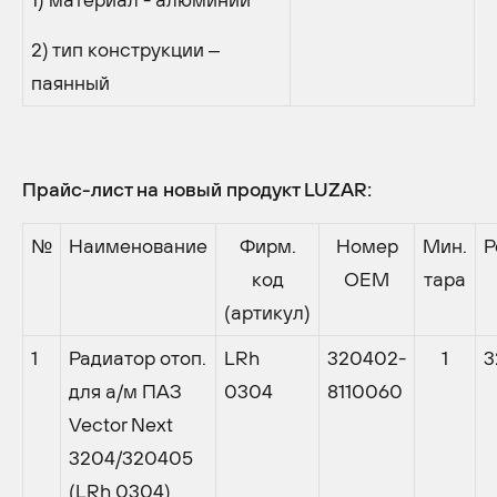
2) тип конструкции –
паянный
Прайс-лист на новый продукт LUZAR:
№
Наименование
Фирм.
Номер
Мин.
Р
код
OEM
тара
(артикул)
1
Радиатор отоп.
LRh
320402-
1
3
для а/м ПАЗ
0304
8110060
Vector Next
3204/320405
(LRh 0304)