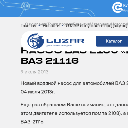
К
бр
О компании
Точки продаж
Гарантия
Материалы
Новости
Главная
Новости
LUZAR выпускает в продажу вод
LUZAR ВЫПУСКАЕ
Каталог
НАСОС ВАЗ 2190 
ВАЗ 21116
9 июля 2013
Новый водяной насос для автомобилей ВАЗ 21
04 июля 2013г.
Еще раз обращаем Ваше внимание, что данная
этом двигателе используется помпа 2108), а
ВАЗ-21116.