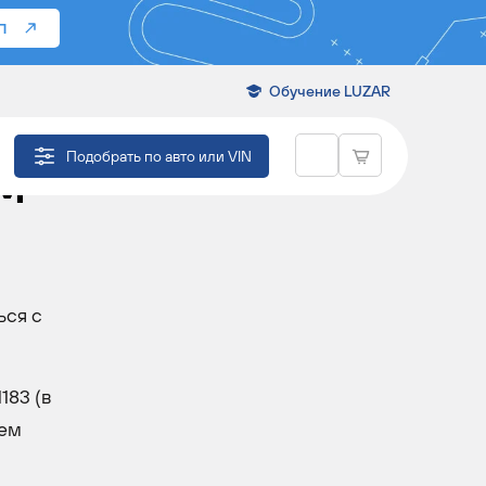
П
Обучение LUZAR
Й
Подобрать по авто или VIN
М
ься с
183 (в
лем