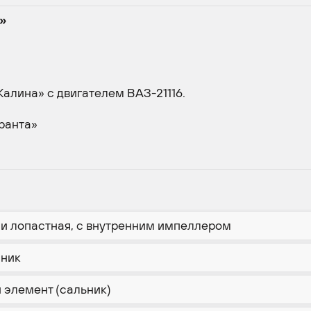
а»
Калина» с двигателем ВАЗ-21116.
ранта»
ми лопастная, с внутренним импеллером
пник
 элемент (сальник)