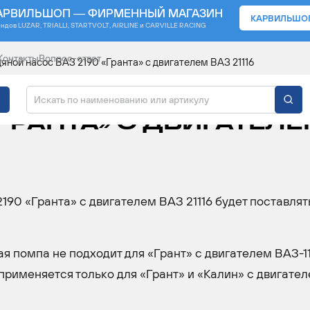
АРВИЛЬШОП — ФИРМЕННЫЙ МАГАЗИН
КАРВИЛЬШО
ендов
LUZAR, TRIALLI, STARTVOLT, AIRLINE и CARVILLE RACING
Контакты
Вопрос-ответ
яной насос ВАЗ 2190 «Гранта» с двигателем ВАЗ 21116
Т В ПРОДАЖУ ВОДЯНО
«ГРАНТА» С ДВИГАТЕЛЕ
90 «Гранта» с двигателем ВАЗ 21116 будет поставлят
 помпа не подходит для «Грант» с двигателем ВАЗ-11
 применяется только для «Грант» и «Калин» с двигате