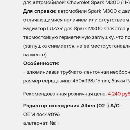
для автомобилей: Chevrolet Spark M300 (11-) 1
Для справки:
автомобили Spark M300 с двиг
отличающимися наличием или отсутствием о
Радиатор LUZAR для Spark M300 является
у
термостойкую герметичную заглушку, что поз
(заглушка снимается, на ее место устанавлив
на месте).
Особенности:
- алюминиевая трубчато-ленточная несборна
размер сердцевины 450х398х16mm; бачки 
Рекомендованная розничная цена:
4 240 руб
Радиатор охлаждения Albea (02-) A/C-
OEM 46449096
альтернат. №: -