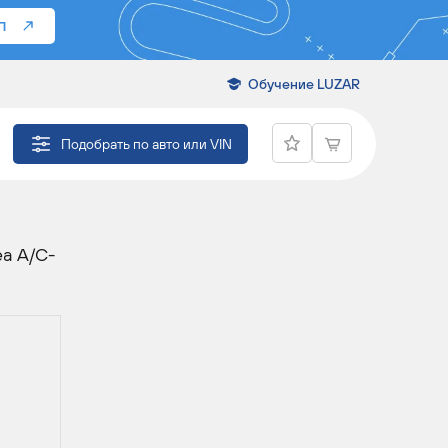
П
Обучение LUZAR
РЫ
Подобрать по авто или VIN
ea A/C-