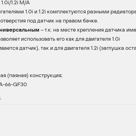
.0i/1.2i M/A
ателями 1.0i и 1.2i комплектуются разными радиатор
тверстия под датчик на правом бачке.
ниверсальным
– т.к. на месте крепления датчика им
воляет использовать его как для двигателя 1.0i
ается датчик), так и для двигателя 1.2i (заглушка ост
я (паяная) конструкция;
PA-66-GF30
.