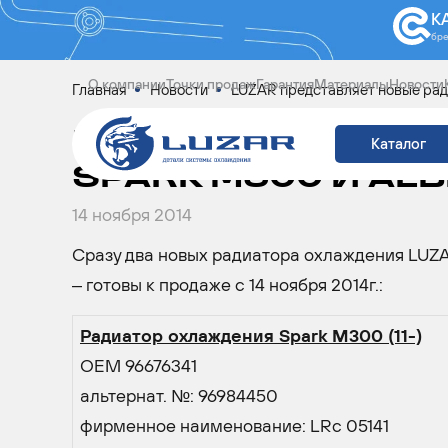
К
бр
О компании
Точки продаж
Гарантия
Материалы
Новости
Главная
Новости
LUZAR представляет новые рад
LUZAR ПРЕДСТАВ
Каталог
SPARK M300 И ALBE
14 ноября 2014
Сразу два новых радиатора охлаждения LUZAR
– готовы к продаже с 14 ноября 2014г.:
Радиатор охлаждения Spark M300 (11-)
OEM 96676341
альтернат. №: 96984450
фирменное наименование: LRc 05141