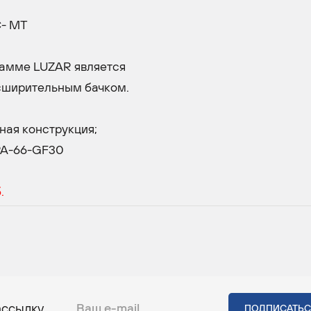
C- MT
рамме LUZAR является
сширительным бачком.
ная конструкция;
PA-66-GF30
.
ассылку