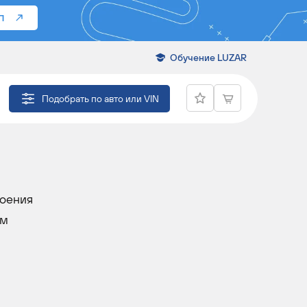
П
Обучение LUZAR
Подобрать по авто или VIN
воения
ам