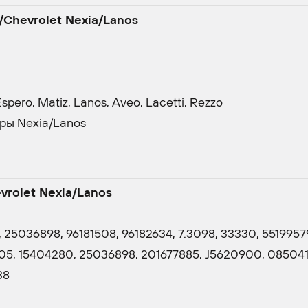
Chevrolet Nexia/Lanos
ero, Matiz, Lanos, Aveo, Lacetti, Rezzo
ры Nexia/Lanos
rolet Nexia/Lanos
 25036898, 96181508, 96182634, 7.3098, 33330, 5519957
9305, 15404280, 25036898, 201677885, J5620900, 085041
38