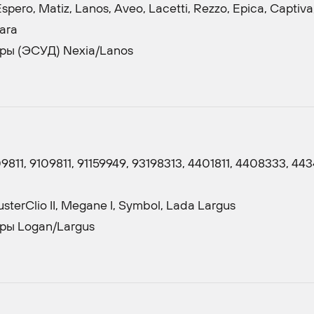
ero, Matiz, Lanos, Aveo, Lacetti, Rezzo, Epica, Captiva
tara
ры (ЭСУД) Nexia/Lanos
11, 9109811, 91159949, 93198313, 4401811, 4408333, 44
terClio II, Megane I, Symbol, Lada Largus
ры Logan/Largus