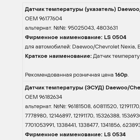
Датчик температуры (указатель) Daewoo/
OEM 96177604
альтернат. №№: 95025043, 4803631
Фирменное наименование: LS 0504
для автомобилей: Daewoo/Chevrolet Nexia, Esp
Краткое наименование:
Датчик температу
Рекомендованная розничная цена
160р
.
Датчик температуры (ЭСУД) Daewoo/Chev
OEM 96182634
альтернат. №№: 96181508, 60811520, 12191170,
7778980, 12146897, 12191170, 15326388, 1536
7701053991, 1338441, 1338477, 1341856, 62389
Фирменное наименование: LS 0534