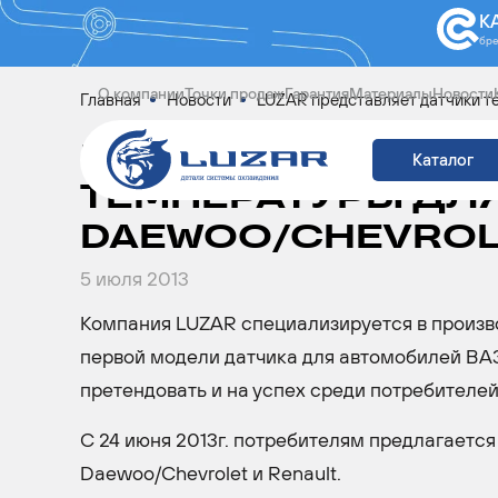
К
бр
О компании
Точки продаж
Гарантия
Материалы
Новости
Главная
Новости
LUZAR представляет датчики т
LUZAR ПРЕДСТАВЛ
Каталог
ТЕМПЕРАТУРЫ ДЛ
DAEWOO/CHEVROLE
5 июля 2013
Компания LUZAR специализируется в произво
первой модели датчика для автомобилей ВАЗ.
претендовать и на успех среди потребителе
C 24 июня 2013г. потребителям предлагаетс
Daewoo/Chevrolet и Renault.