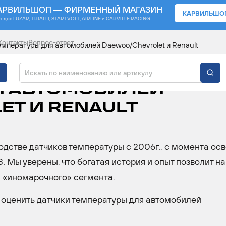
АРВИЛЬШОП — ФИРМЕННЫЙ МАГАЗИН
КАРВИЛЬШО
ендов
LUZAR, TRIALLI, STARTVOLT, AIRLINE и CARVILLE RACING
Контакты
Вопрос-ответ
емпературы для автомобилей Daewoo/Chevrolet и Renault
ЯЕТ ДАТЧИКИ
Я АВТОМОБИЛЕЙ
T И RENAULT
дстве датчиков температуры с 2006г., с момента ос
 Мы уверены, что богатая история и опыт позволит н
й «иномарочного» сегмента.
я оценить датчики температуры для автомобилей