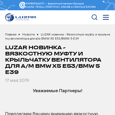
КАРВИЛЬШОП — фирменный магазин
брендов
LUZAR, TRIALLI, STARTVOLT, AIRLINE и CARVILLE RACING
Главная
Новости
LUZAR новинка - Вязкостную муфту и крыльча
тку вентилятора для а/м BMW X5 E53/BMW 5 E39
LUZAR НОВИНКА -
ВЯЗКОСТНУЮ МУФТУ И
КРЫЛЬЧАТКУ ВЕНТИЛЯТОРА
ДЛЯ А/М BMW X5 E53/BMW 5
E39
17 мая 2019
Уважаемые Партнеры!
Предлагаем Вашему вниманию вязкостную