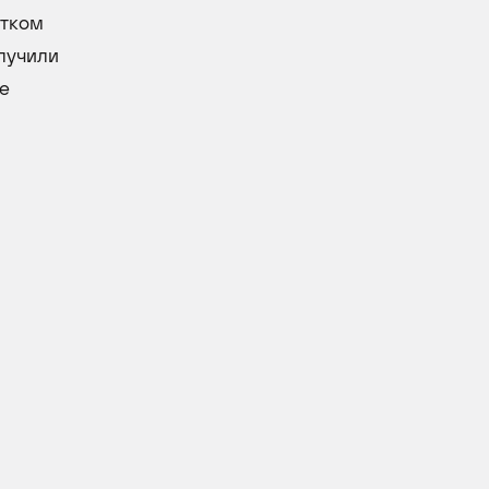
ртком
олучили
е