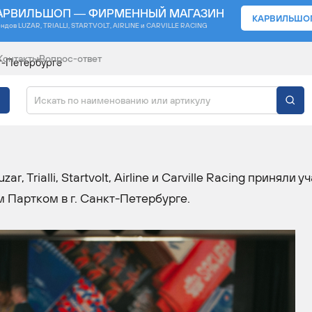
АРВИЛЬШОП — ФИРМЕННЫЙ МАГАЗИН
КАРВИЛЬШО
ендов
LUZAR, TRIALLI, STARTVOLT, AIRLINE и CARVILLE RACING
Контакты
Вопрос-ответ
т-Петербурге
АРТКОМ В САНКТ-
, Trialli, Startvolt, Airline и Carville Racing приняли у
 Партком в г. Санкт-Петербурге.