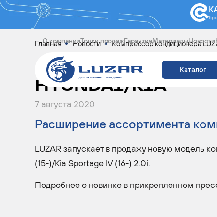
К
бр
О компании
Точки продаж
Гарантия
Материалы
Новости
Главная
Новости
Компрессор кондиционера LUZA
КОМПРЕССОР КОН
Каталог
HYUNDAI/KIA
7 августа 2020
Расширение ассортимента ком
LUZAR запускает в продажу новую модель ко
(15-)/Kia Sportage IV (16-) 2.0i.
Подробнее о новинке в прикрепленном прес