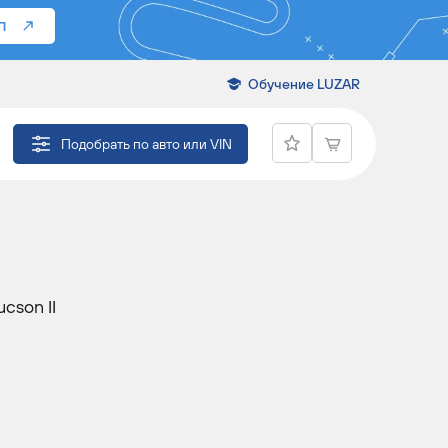
П
Обучение LUZAR
ЛЯ
Подобрать по авто или VIN
cson II