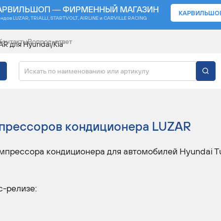
АРВИЛЬШОП — ФИРМЕННЫЙ МАГАЗИН
КАРВИЛЬШО
ендов
LUZAR, TRIALLI, STARTVOLT, AIRLINE и CARVILLE RACING
Контакты
Вопрос-ответ
R для Hyundai/Kia
ДИЦИОНЕРА LUZAR Д
прессоров кондиционера LUZAR
мпрессора кондиционера для автомобилей Hyundai Tu
с-релизе: