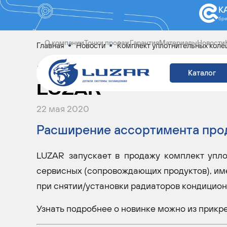
К
бр
О компании
Точки продаж
Гарантия
Материалы
Новости
Главная
Новости
Комплект уплотнительных коле
КОМПЛЕКТ УПЛОТ
Каталог
LUZAR
22 мая 2020
Расширение ассортимента про
LUZAR запускает в продажу комплект упло
сервисных (сопровождающих продуктов), им
при снятии/установки радиаторов кондицио
Узнать подробнее о новинке можно из прикр