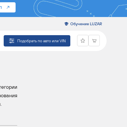
П
Обучение LUZAR
Подобрать по авто или VIN
тегории
зования
.