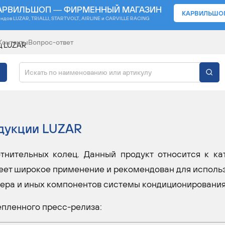
АРВИЛЬШОП — ФИРМЕННЫЙ МАГАЗИН
КАРВИЛЬШО
ендов
LUZAR, TRIALLI, STARTVOLT, AIRLINE и CARVILLE RACING
Контакты
Вопрос-ответ
ц LUZAR
НИТЕЛЬНЫХ КОЛЕЦ
дукции
LUZAR
тнительных колец. Данный продукт относится к ка
еет широкое применение и рекомендован для исполь
нера и иных компонентов системы кондиционирования
епленного пресс-релиза: