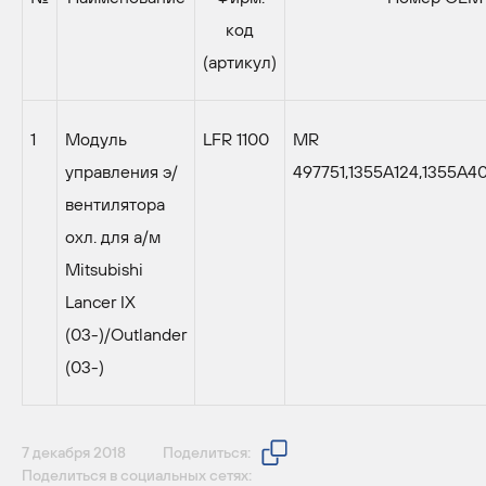
код
(артикул)
1
Модуль
LFR 1100
MR
управления э/
497751,1355A124,1355A4
вентилятора
охл. для а/м
Mitsubishi
Lancer IX
(03-)/Outlander
(03-)
7 декабря 2018
Поделиться:
Поделиться в социальных сетях: