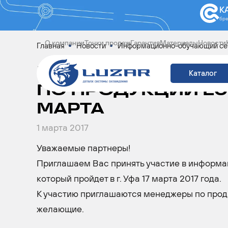
К
бр
О компании
Точки продаж
Гарантия
Материалы
Новости
Главная
Новости
Информационно-обучающий семи
ИНФОРМАЦИОННО
Каталог
ПО ПРОДУКЦИИ LUZ
МАРТА
1 марта 2017
Уважаемые партнеры!
Приглашаем Вас принять участие в информа
который пройдет в г. Уфа 17 марта 2017 года.
К участию приглашаются менеджеры по прод
желающие.