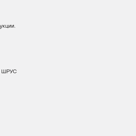
укции.
и: ШРУС