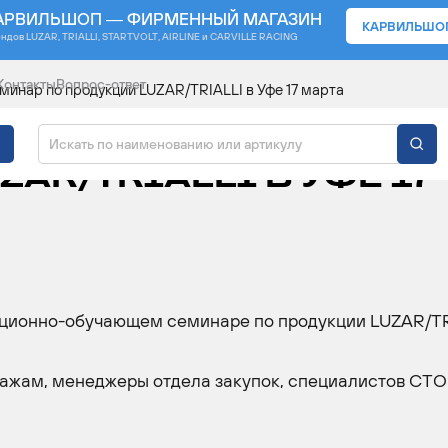
АРВИЛЬШОП — ФИРМЕННЫЙ МАГАЗИН
КАРВИЛЬШО
ендов
LUZAR, TRIALLI, STARTVOLT, AIRLINE и CARVILLE RACING
Контакты
Вопрос-ответ
нар по продукции LUZAR/TRIALLI в Уфе 17 марта
-ОБУЧАЮЩИЙ СЕМИН
AR/TRIALLI В УФЕ 17
ционно-обучающем семинаре по продукции LUZAR/TR
ажам, менеджеры отдела закупок, специалистов СТО 