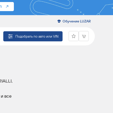
П
Обучение LUZAR
АР
Подобрать по авто или VIN
IALLI,
и все