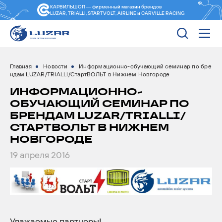
КАРВИЛЬШОП — фирменный магазин
брендов
LUZAR, TRIALLI, STARTVOLT, AIRLINE и CARVILLE RACING
Главная
Новости
Информационно-обучающий семинар по бре
ндам LUZAR/TRIALLI/СтартВОЛЬТ в Нижнем Новгороде
ИНФОРМАЦИОННО-
ОБУЧАЮЩИЙ СЕМИНАР ПО
БРЕНДАМ LUZAR/TRIALLI/
СТАРТВОЛЬТ В НИЖНЕМ
НОВГОРОДЕ
19 апреля 2016
Уважаемые партнеры!