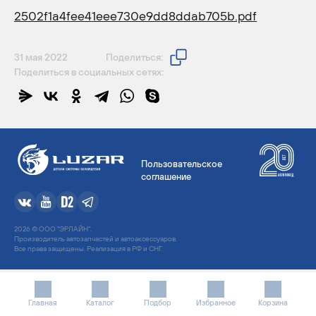
2502f1a4fee41eee730e9dd8ddab705b.pdf
31 мая 2022
Поделиться:
Поделиться в социальных сетях:
Пользовательское
соглашение
2026 © ООО "ЭРЛАЙН".
Производитель автозапчастей и автоаксессуаров.
Все права защищены. Реализация в РФ и СНГ.
Главная
Каталог
Подбор
Избранное
Корзина