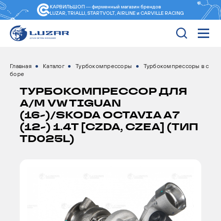
КАРВИЛЬШОП — фирменный магазин
брендов
LUZAR, TRIALLI, STARTVOLT, AIRLINE и CARVILLE RACING
Главная
Каталог
Турбокомпрессоры
Турбокомпрессоры в с
боре
ТУРБОКОМПРЕССОР ДЛЯ
А/М VW TIGUAN
(16-)/SKODA OCTAVIA A7
(12-) 1.4T [CZDA, CZEA] (ТИП
TD025L)