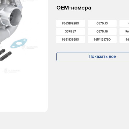
OEM-номера
9663199280
0375 J3
0375 J7
0375 J8
96
9651839880
9654128780
96
Показать все