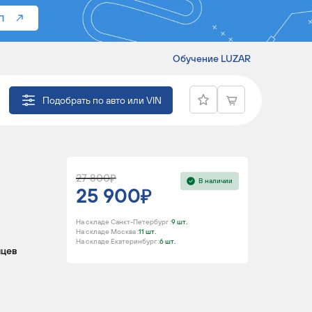
П
Обучение LUZAR
INGO
Подобрать по авто или VIN
27 800
В наличии
25 900
На складе Санкт-Петербург :
9 шт.
На складе Москва :
11 шт.
На складе Екатеринбург :
6 шт.
яцев