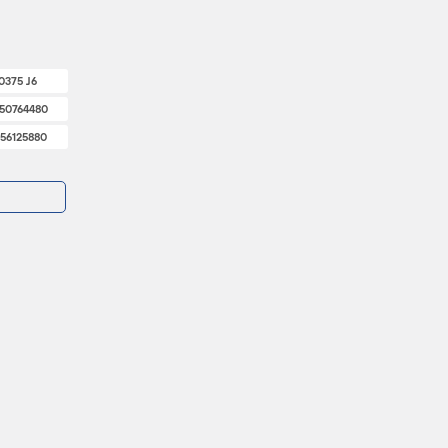
0375 J6
50764480
56125880