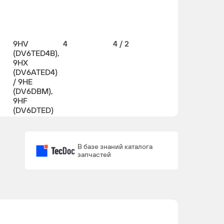
9HV
4
4 / 2
(DV6TED4B),
9HX
(DV6ATED4)
/ 9HE
(DV6DBM),
9HF
(DV6DTED)
9HX
4
4
В базе знаний каталога
(DV6ATED4)
запчастей
9HS
4
4
(DV6TED4BU),
9HX