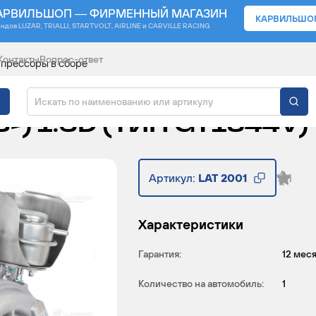
АРВИЛЬШОП — ФИРМЕННЫЙ МАГАЗИН
КАРВИЛЬШО
ендов
LUZAR, TRIALLI, STARTVOLT, AIRLINE и CARVILLE RACING
Контакты
Вопрос-ответ
прессоры в сборе
Р ДЛЯ А/М PSA BERL
-) 1.6D (ТИП GT1544V)
Артикул:
LAT 2001
Характеристики
Гарантия:
12 мес
Количество на автомобиль:
1