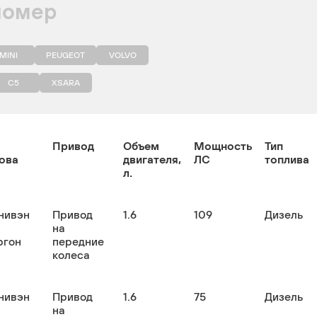
номер
MINI
PEUGEOT
VOLVO
C5
XSARA
Привод
Объем
Мощность
Тип
ова
двигателя,
ЛС
топлива
л.
нивэн
Привод
1.6
109
Дизель
на
ргон
передние
колеса
нивэн
Привод
1.6
75
Дизель
на