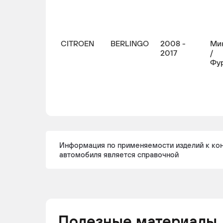
CITROEN
BERLINGO
2008 -
Ми
2017
/
Фу
CITROEN
BERLINGO
2005 -
Ми
Информация по применяемости изделий к ко
2008
автомобиля является справочной
CITROEN
BERLINGO
2008 -
Фу
н.в.
/
Гр
Полезные материалы