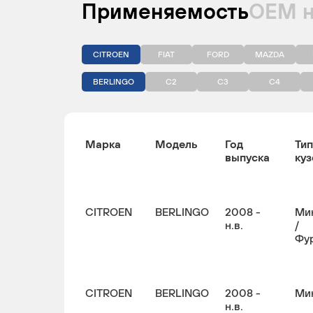
Применяемость
ОЕМ 
CITROEN
FIAT
FORD
MAZDA
BERLINGO
C2
C3
C4
Марка
Модель
Год
Тип
выпуска
куз
CITROEN
BERLINGO
2008 -
Ми
н.в.
/
Фу
CITROEN
BERLINGO
2008 -
Ми
н.в.