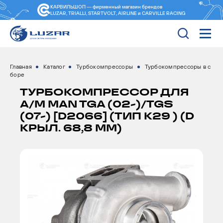
КАРВИЛЬШОП — фирменный магазин
брендов
LUZAR, TRIALLI, STARTVOLT, AIRLINE и CARVILLE RACING
Главная
Каталог
Турбокомпрессоры
Турбокомпрессоры в с
боре
ТУРБОКОМПРЕССОР ДЛЯ
А/М MAN TGA (02-)/TGS
(07-) [D2066] (ТИП K29 ) (D
КРЫЛ. 68,8 ММ)