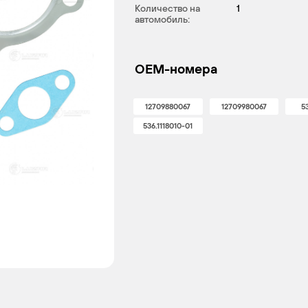
Количество на
1
автомобиль:
OEM-номера
12709880067
12709980067
53
536.1118010-01