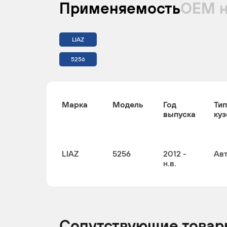
Применяемость
ОЕМ 
LIAZ
5256
Марка
Модель
Год
Тип
выпуска
куз
LIAZ
5256
2012 -
Ав
н.в.
Сопутствующие товар