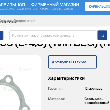
АРВИЛЬШОП — ФИРМЕННЫЙ МАГАЗИН
КАРВИЛЬШО
ендов
LUZAR, TRIALLI, STARTVOLT, AIRLINE и CARVILLE RACING
Контакты
Вопрос-ответ
монтажные
 ТУРБОКОМПР. ДЛЯ А/
6 (Е-4,5) (ТИП B2G) (П
Артикул:
LTC 12561
Характеристики
Гарантия:
12 месяцев
Материал:
Сталь, медь,
безасбестовый 