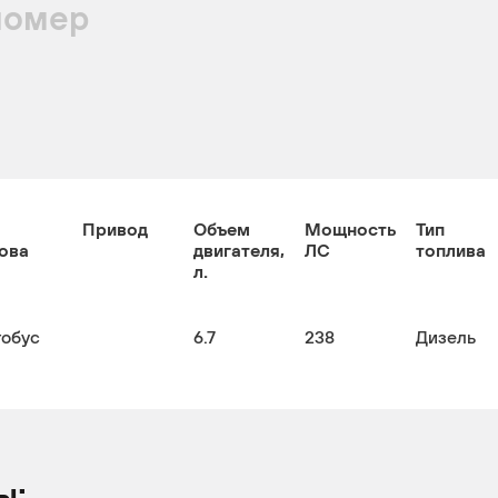
номер
Привод
Объем
Мощность
Тип
ова
двигателя,
ЛС
топлива
л.
тобус
6.7
238
Дизель
ы: