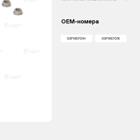
OEM-номера
03F145701H
03F145701K