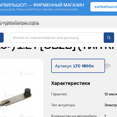
АРВИЛЬШОП — ФИРМЕННЫЙ МАГАЗИН
КАРВИЛЬШО
ендов
LUZAR, TRIALLI, STARTVOLT, AIRLINE и CARVILLE RACING
Контакты
Вопрос-ответ
ы турбокомпрессоров
КОМПРЕССОРА ДЛЯ А/М
0-) 1.2T [CBZB] (ТИП R
Артикул:
LTC 1800e
Характеристики
Гарантия:
12 мес
Тип актуатора:
Элект
Количество на автомобиль:
1