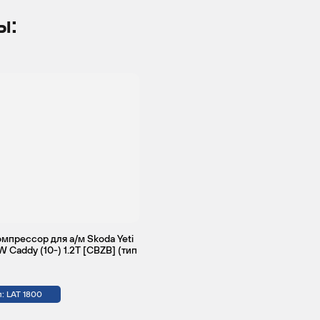
ы:
мпрессор для а/м Skoda Yeti
W Caddy (10-) 1.2T [CBZB] (тип
: LAT 1800