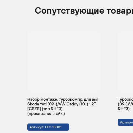
Сопутствующие товар
Набор монтажн. турбокомпр. для а/м
Турбоко
Skoda Yeti (09-)/VW Caddy (10-) 1.2T
(09-)/V
[CBZB] (тип RHF3)
RHF3)
(прокл.,шпил.,гайк.)
Артикул
Артикул: LTC 18001