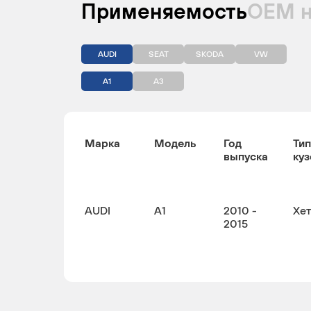
Применяемость
ОЕМ 
AUDI
SEAT
SKODA
VW
A1
A3
Марка
Модель
Год
Тип
выпуска
куз
AUDI
A1
2010 -
Хе
2015