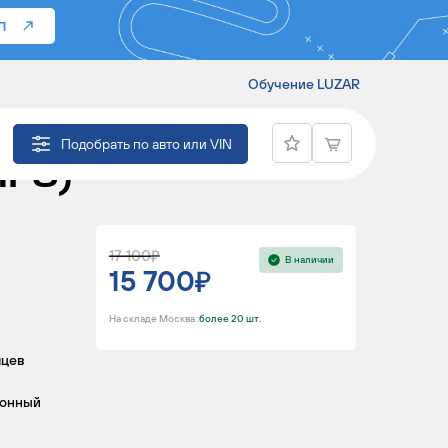
П
Обучение LUZAR
 SKODA YETI
Подобрать по авто или VIN
HF3)
17 100
В наличии
15 700
На складе Москва :
более 20 шт.
яцев
ронный