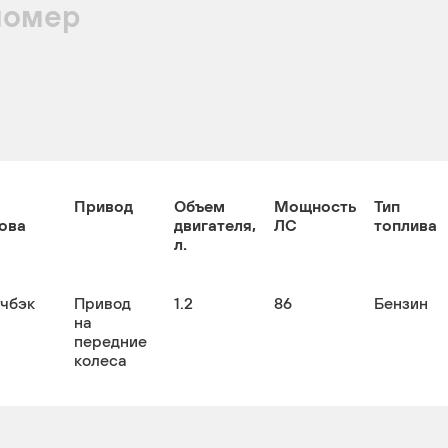
номер
Привод
Объем
Мощность
Тип
ова
двигателя,
ЛС
топлива
л.
тчбэк
Привод
1.2
86
Бензин
на
передние
колеса