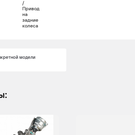
/
Привод
на
задние
колеса
нкретной модели
ы: