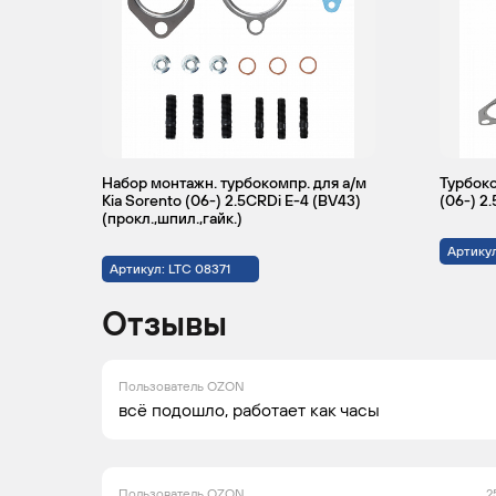
Набор монтажн. турбокомпр. для а/м
Турбоко
Kia Sorento (06-) 2.5CRDi E-4 (BV43)
(06-) 2
(прокл.,шпил.,гайк.)
Артикул
Артикул: LTC 08371
Отзывы
Пользователь OZON
всё подошло, работает как часы
Пользователь OZON
2