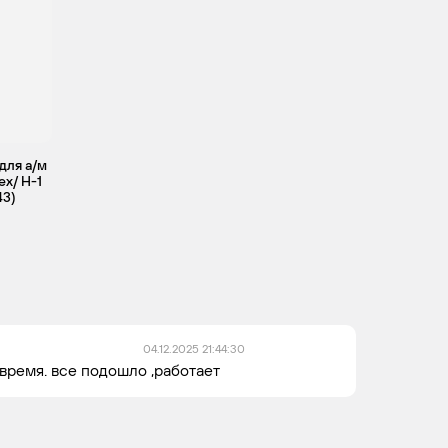
для а/м
ex/ H-1
43)
04.12.2025 21:44:30
время. все подошло ,работает