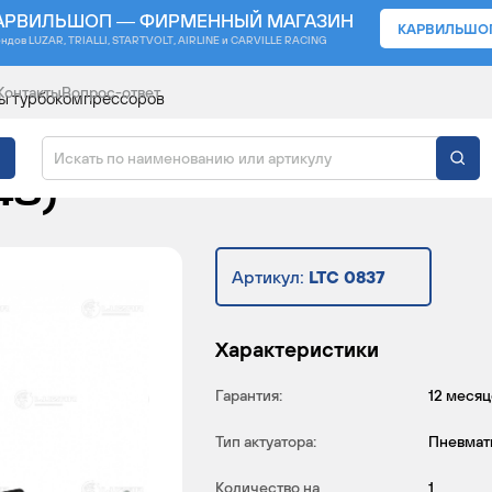
АРВИЛЬШОП — ФИРМЕННЫЙ МАГАЗИН
КАРВИЛЬШО
ендов
LUZAR, TRIALLI, STARTVOLT, AIRLINE и CARVILLE RACING
Контакты
Вопрос-ответ
ы турбокомпрессоров
КОМПРЕССОРА ДЛЯ А/
43)
Артикул:
LTC 0837
Характеристики
Гарантия:
12 месяц
Тип актуатора:
Пневмат
Количество на
1