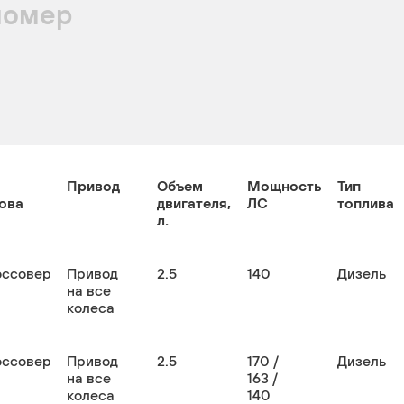
номер
Привод
Объем
Мощность
Тип
ова
двигателя,
ЛС
топлива
л.
оссовер
Привод
2.5
140
Дизель
на все
колеса
оссовер
Привод
2.5
170 /
Дизель
на все
163 /
колеса
140