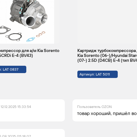
мпрессор для а/м Kia Sorento
Картридж турбокомпрессора 
.5CRDi E-4 (BV43)
Kia Sorento (06-)/Hyundai Star
(07-) 2.5D (D4CB) E-4 (тип BV
: LAT 0837
Артикул: LAT 5011
12.12.2025 15:33:54
Пользователь OZON
товар хороший, пришёл во
5.09.2025 05:18:07