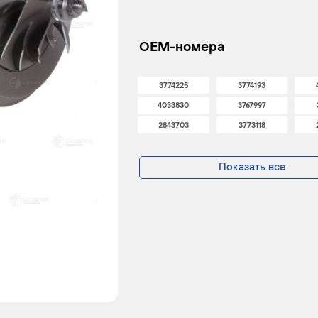
OEM-номера
3774225
3774193
4033830
3767997
2843703
3773118
Показать все