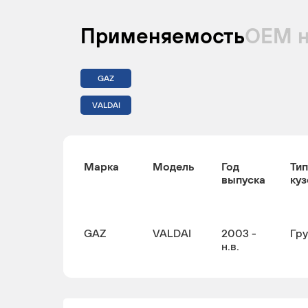
Применяемость
ОЕМ 
GAZ
VALDAI
Марка
Модель
Год
Тип
выпуска
куз
GAZ
VALDAI
2003 -
Гр
н.в.