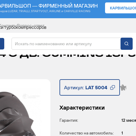
АРВИЛЬШОП — ФИРМЕННЫЙ МАГАЗИН
КАРВИЛЬШО
ендов
LUZAR, TRIALLI, STARTVOLT, AIRLINE и CARVILLE RACING
Контакты
Вопрос-ответ
и турбокомпрессоров
КОМПРЕССОРА ДЛЯ А/
 С ДВ. CUMMINS ISF3.8
Артикул:
LAT 5004
Характеристики
Гарантия:
12 мес
Количество на автомобиль:
1