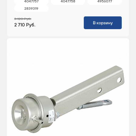
4047757
4047758
4956077
2839319
3 120 Руб.
В корзину
2 710 Руб.