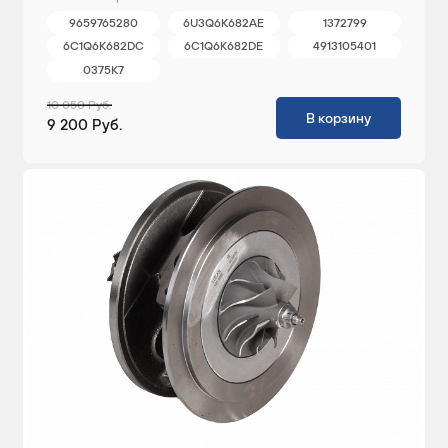
9659765280
6U3Q6K682AE
1372799
6C1Q6K682DC
6C1Q6K682DE
4913105401
0375K7
10 050 Руб.
В корзину
9 200 Руб.