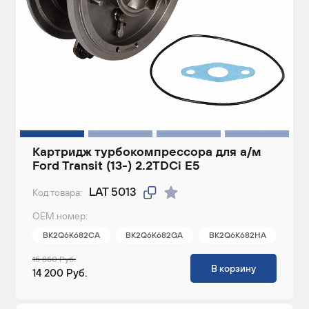
Картридж турбокомпрессора для а/м
Ford Transit (13-) 2.2TDCi E5
LAT 5013
Код товара:
ОЕМ номер:
BK2Q6K682CA
BK2Q6K682GA
BK2Q6K682HA
15 850 Руб.
В корзину
14 200 Руб.