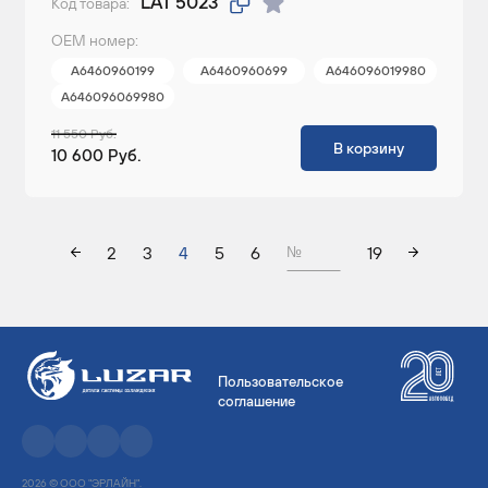
LAT 5023
Код товара:
ОЕМ номер:
A6460960199
A6460960699
A646096019980
A646096069980
11 550 Руб.
В корзину
10 600 Руб.
2
3
4
5
6
19
№
Пользовательское
соглашение
2026 © ООО "ЭРЛАЙН".