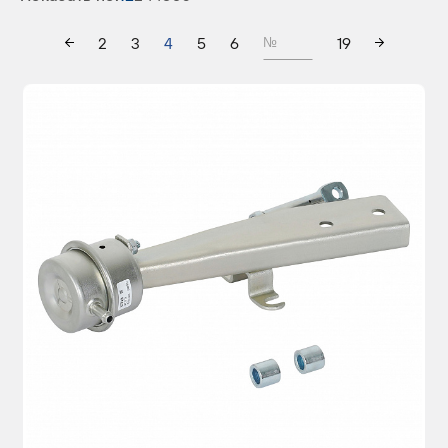
2
3
4
5
6
19
№