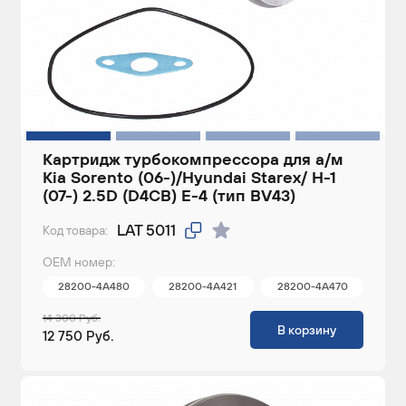
Картридж турбокомпрессора для а/м
Kia Sorento (06-)/Hyundai Starex/ H-1
(07-) 2.5D (D4CB) E-4 (тип BV43)
LAT 5011
Код товара:
ОЕМ номер:
28200-4A480
28200-4A421
28200-4A470
14 300 Руб.
В корзину
12 750 Руб.