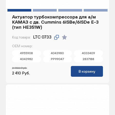
Актуатор турбокомпрессора для а/м
КАМАЗ c дв. Cummins 6ISBe/6ISDe E-3
(тип HE351W)
LTC 0733
Код товара:
ОЕМ номер:
4955908
4043980
4033409
4043982
PP99047
2837188
2 780 Руб.
В корзину
2 410 Руб.