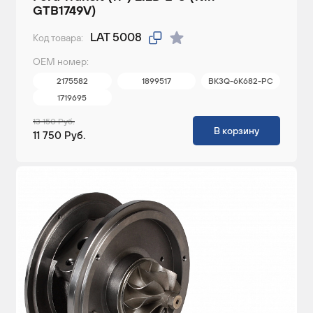
GTB1749V)
LAT 5008
Код товара:
ОЕМ номер:
2175582
1899517
BK3Q-6K682-PC
1719695
13 150 Руб.
В корзину
11 750 Руб.