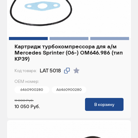
Картридж турбокомпрессора для а/м
Mercedes Sprinter (06-) OM646.986 (тип
KP39)
LAT 5018
Код товара:
ОЕМ номер:
6460900280
A6460900280
11 000 Руб.
В корзину
10 050 Руб.