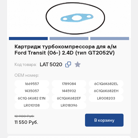
Картридж турбокомпрессора для а/м
Ford Transit (06-) 2.4D (тип GT2052V)
LAT 5020
Код товара:
ОЕМ номер:
1669557
1789084
6C1Q6K682EL
1435057
1445932
6C1Q6K682EH
6C1Q 6K682 E1N
6C1Q6K682EF
LR008203
LR010138
LR018396
12 900 Руб.
В корзину
11 550 Руб.