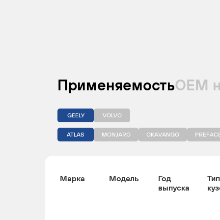
Применяемость
ОЕМ 
GEELY
VOLVO
ATLAS
MONJARO
OKAVANGO
PREFAC
Марка
Модель
Год
Тип
выпуска
куз