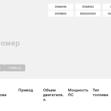
31686046
31368063
31474800
5500001209
10
номер
E
TUGELLA
Привод
Объем
Мощность
Тип
ова
двигателя,
ЛС
топлива
л.