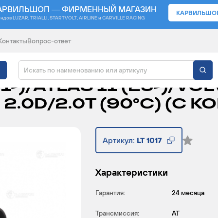
АРВИЛЬШОП — ФИРМЕННЫЙ МАГАЗИН
КАРВИЛЬШО
ендов
LUZAR, TRIALLI, STARTVOLT, AIRLINE и CARVILLE RACING
Контакты
Вопрос-ответ
АВТОМОБИЛЕЙ GEELY 
1-)/ATLAS II (23-)/VO
-) 2.0D/2.0T (90°С) (С
Артикул:
LT 1017
Характеристики
Гарантия:
24 месяца
Трансмиссия:
AT