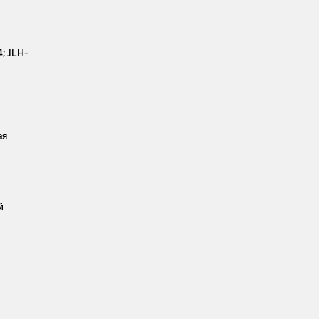
; JLH-
ая
й