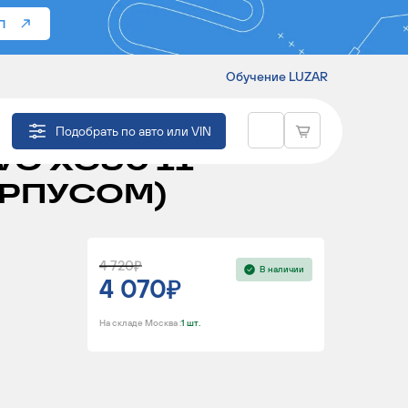
П
Обучение LUZAR
TUGELLA
Подобрать по авто или VIN
LVO XC90 II
 КОРПУСОМ)
4 720
В наличии
4 070
На складе Москва :
1 шт.