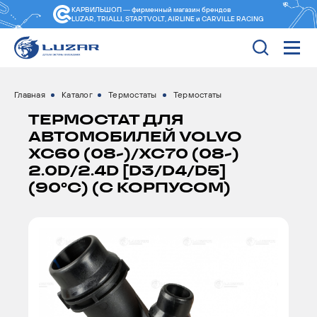
КАРВИЛЬШОП — фирменный магазин
брендов
LUZAR, TRIALLI, STARTVOLT, AIRLINE и CARVILLE RACING
Главная
Каталог
Термостаты
Термостаты
ТЕРМОСТАТ ДЛЯ
АВТОМОБИЛЕЙ VOLVO
XC60 (08-)/XC70 (08-)
2.0D/2.4D [D3/D4/D5]
(90°С) (С КОРПУСОМ)